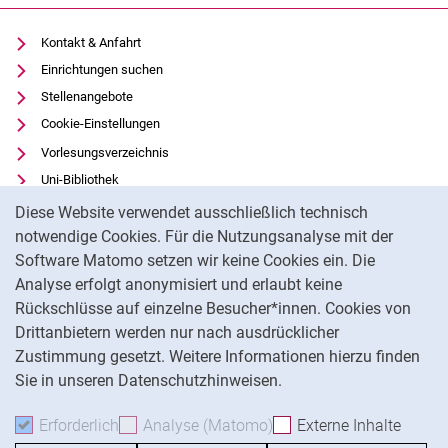
Kontakt & Anfahrt
Einrichtungen suchen
Stellenangebote
Cookie-Einstellungen
Vorlesungsverzeichnis
Uni-Bibliothek
Cookie-Hinweis
Moodle
Diese Website verwendet ausschließlich technisch
Panopto
notwendige Cookies. Für die Nutzungsanalyse mit der
Software Matomo setzen wir keine Cookies ein. Die
Datenschutz
Analyse erfolgt anonymisiert und erlaubt keine
Barrierefreiheit
Rückschlüsse auf einzelne Besucher*innen. Cookies von
Transparenter KI-Einsatz
Drittanbietern werden nur nach ausdrücklicher
Impressum
Zustimmung gesetzt. Weitere Informationen hierzu finden
Sie in unseren Datenschutzhinweisen.
Na
Erforderlich
Erforderliche Cookies akzeptieren
Analyse (Matomo)
Analyse-Cookies akzepti
Externe Inhalte
: Exte