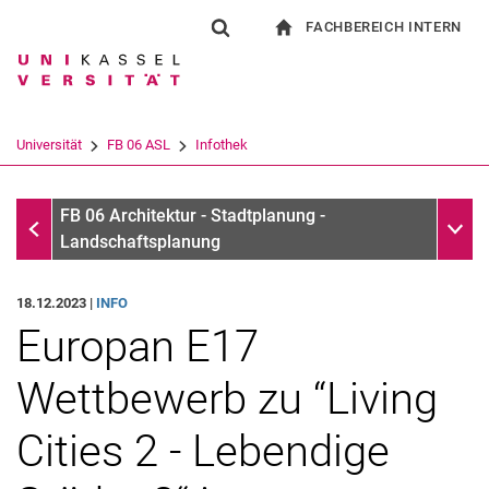
FACHBEREICH INTERN
Springe direkt zu: Inhalt
Springe direkt zu: Suche
Springe direkt zu: Hauptnav
zur Startseite
Suchformular
Suchbegriff
Für Beschäftigte
Suchmaschine
Universität
FB 06 ASL
Infothek
Suchen (öffnet externen Link in einem 
Infothek
Unter
FB 06 Architektur - Stadtplanung -
Landschaftsplanung
18.12.2023 |
INFO
Europan E17
Wettbewerb zu “Living
Cities 2 - Lebendige