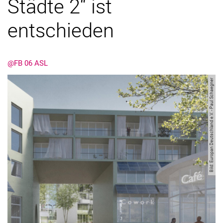
Städte 2“ ist
entschieden
@FB 06 ASL
Bild: Europan Deutschland e.V. - Paul Schaegner
Kontakte
Semesterinformationen
Newsletter
Stellenausschreibungen
Publikationen
Presse- und Öffentlichkeitsarbeit
Webredaktion
Webseite R:ein