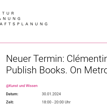
Springe direkt zu: Inhalt
Springe direkt zu: Suche
Springe direkt zu: Hauptnav
Suchmas
Neuer Termin: Clémentin
Publish Books. On Metr
@Kunst und Wissen
Datum:
30.01.2024
Zeit:
18:00 - 20:00 Uhr