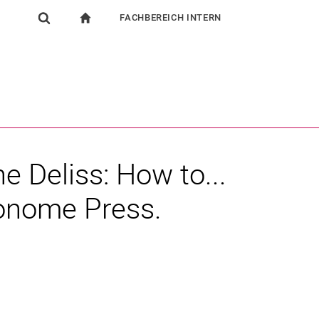
FACHBEREICH INTERN
igation
zur Startseite
Suchformular
chine
Für Beschäftigte
Suchen (öffnet externen Link in einem neuen Fenst
e Deliss: How to...
onome Press.