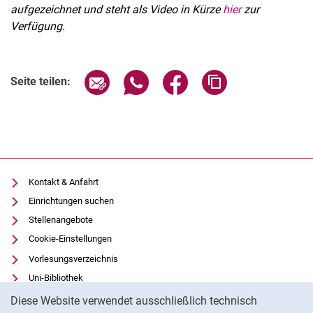
aufgezeichnet und steht als Video in Kürze
hier
zur
Verfügung.
Verwandte Links
Seite über E-Mail teilen
Seite über WhatsApp teilen (exter
Seite über Facebook teile
Adresse der Seite
Seite teilen:
Kontakt & Anfahrt
Einrichtungen suchen
Stellenangebote
Cookie-Einstellungen
Vorlesungsverzeichnis
Uni-Bibliothek
Cookie-Hinweis
Moodle
Diese Website verwendet ausschließlich technisch