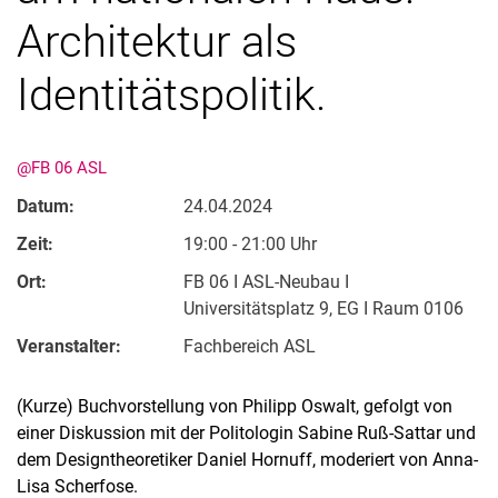
Architektur als
Identitätspolitik.
@FB 06 ASL
Datum:
24.04.2024
Kontakte
Zeit:
19:00 - 21:00 Uhr
Semesterinformationen
Ort:
FB 06 I ASL-Neubau I
Newsletter
Universitätsplatz 9, EG I Raum 0106
Stellenausschreibungen
Veranstalter:
Fachbereich ASL
Publikationen
Presse- und Öffentlichkeitsarbeit
(Kurze) Buchvorstellung von Philipp Oswalt, gefolgt von
Webredaktion
einer Diskussion mit der Politologin Sabine Ruß-Sattar und
Webseite R:ein
dem Designtheoretiker Daniel Hornuff, moderiert von Anna-
Lisa Scherfose.