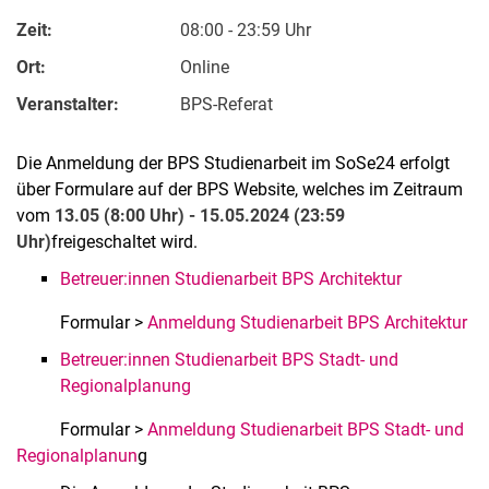
Zeit:
08:00 - 23:59 Uhr
Ort:
Online
Veranstalter:
BPS-Referat
Die Anmeldung der BPS Studienarbeit im SoSe24 erfolgt
über Formulare auf der BPS Website, welches im Zeitraum
vom
13.05 (8:00 Uhr) - 15.05.2024 (23:59
Kontakte
Uhr)
freigeschaltet wird.
Semesterinformationen
Betreuer:innen Studienarbeit BPS Architektur
Newsletter
Stellenausschreibungen
Formular >
Anmeldung Studienarbeit BPS Architektur
Publikationen
Betreuer:innen Studienarbeit BPS Stadt- und
Presse- und Öffentlichkeitsarbeit
Regionalplanung
Webredaktion
Formular >
Anmeldung Studienarbeit BPS Stadt- und
Webseite R:ein
Regionalplanun
g