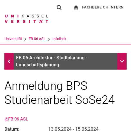
FACHBEREICH INTERN
Springe direkt zu: Inhalt
Springe direkt zu: Suche
Springe direkt zu: Hauptnav
zur Startseite
Suchformular
Suchbegriff
Für Beschäftigte
Suchmaschine
Universität
FB 06 ASL
Infothek
Suchen (öffnet externen Link in einem 
Infothek
Unter
FB 06 Architektur - Stadtplanung -
Landschaftsplanung
Anmeldung BPS
Studienarbeit SoSe24
@FB 06 ASL
Datum:
13.05.2024 - 15.05.2024