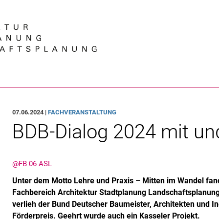
Springe direkt zu: Inhalt
Springe direkt zu: Suche
Springe direkt zu: Hauptnav
Suchmas
07.06.2024 |
FACHVERANSTALTUNG
BDB-Dialog 2024 mit und
@FB 06 ASL
Unter dem Motto Lehre und Praxis – Mitten im Wandel fan
Fachbereich Architektur Stadtplanung Landschaftsplanung 
verlieh der Bund Deutscher Baumeister, Architekten und I
Förderpreis. Geehrt wurde auch ein Kasseler Projekt.