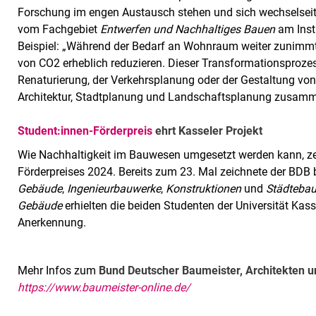
Forschung im engen Austausch stehen und sich wechselseitig
vom Fachgebiet
Entwerfen und Nachhaltiges Bauen
am Insti
Beispiel: „Während der Bedarf an Wohnraum weiter zunimmt
von CO2 erheblich reduzieren. Dieser Transformationsproze
Renaturierung, der Verkehrsplanung oder der Gestaltung v
Architektur, Stadtplanung und Landschaftsplanung zusam
Student:innen-Förderpreis
ehrt Kasseler Projekt
Wie Nachhaltigkeit im Bauwesen umgesetzt werden kann, zei
Förderpreises 2024. Bereits zum 23. Mal zeichnete der BDB b
Gebäude
,
Ingenieurbauwerke
,
Konstruktionen
und
Städteba
Gebäude
erhielten die beiden Studenten der Universität Kas
Anerkennung.
Mehr Infos zum
Bund Deutscher Baumeister, Architekten u
https://www.baumeister-online.de/