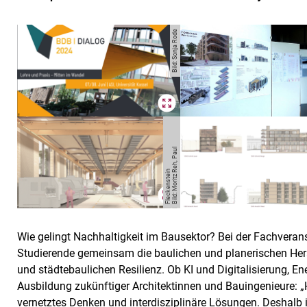
Bild: Sonja Rode
Bil
d:
M
o
ri
t
z
e
h,
P
a
ul
Fl
e
c
k
e
n
s
t
ei
R
n
Wie gelingt Nachhaltigkeit im Bausektor? Bei der Fachveran
Studierende gemeinsam die baulichen und planerischen He
und städtebaulichen Resilienz. Ob KI und Digitalisierung, En
Ausbildung zukünftiger Architektinnen und Bauingenieure: 
vernetztes Denken und interdisziplinäre Lösungen. Deshalb i