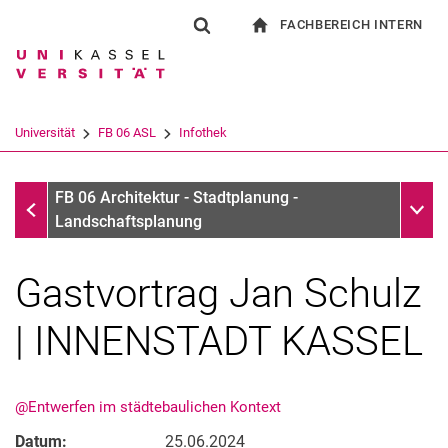
FACHBEREICH INTERN
Springe direkt zu: Inhalt
Springe direkt zu: Suche
Springe direkt zu: Hauptnav
zur Startseite
Suchformular
Suchbegriff
Für Beschäftigte
Suchmaschine
Universität
FB 06 ASL
Infothek
Suchen (öffnet externen Link in einem 
Infothek
Unter
FB 06 Architektur - Stadtplanung -
Landschaftsplanung
Gastvortrag Jan Schulz
| INNENSTADT KASSEL
@Entwerfen im städtebaulichen Kontext
Datum:
25.06.2024