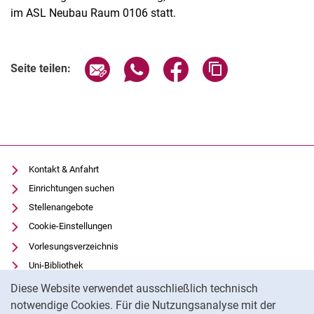
im ASL Neubau Raum 0106 statt.
Verwandte Links
Seite über E-Mail teilen
Seite über WhatsApp teilen (exter
Seite über Facebook teile
Adresse der Seite
Seite teilen:
Kontakt & Anfahrt
Einrichtungen suchen
Stellenangebote
Cookie-Einstellungen
Vorlesungsverzeichnis
Uni-Bibliothek
Cookie-Hinweis
Moodle
Diese Website verwendet ausschließlich technisch
Panopto
notwendige Cookies. Für die Nutzungsanalyse mit der