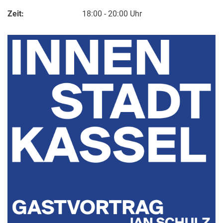
Zeit:
18:00 - 20:00 Uhr
Kontakte
Semesterinformationen
Newsletter
Stellenausschreibungen
Publikationen
Presse- und Öffentlichkeitsarbeit
Webredaktion
Webseite R:ein