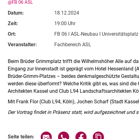
@FB 06 ASL
Datum:
18.12.2024
Zeit:
19:00 Uhr
Ort:
FB 06 I ASL-Neubau I Universitätsplat
Veranstalter:
Fachbereich ASL
Beim Brüder Grimmplatz trifft die Wilhelmshöher Alle auf da
Eingang zur Innenstadt ist geprägt vom Hotel Hessenland (
Brüder-Grimm-Platzes – beides denkmalgeschützte Gestalt
werden diese überformt? Welche Kritik gibt es, was sind di
Architekten Kassel und Club L94 Landschaftsarchitekten Kö
Mit Frank Flor (Club L94, Köln), Jochen Scharf (Stadt Kasse
Der Vortrag findet in Präsenz statt, wird aufgezeichnet und s
Verwandte Links
Seite über E-Mail teilen
Seite über WhatsApp teilen (exte
Seite über Facebook teil
Adresse der Sei
Seite teilen: