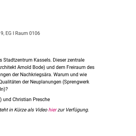
z 9, EG I Raum 0106
s Stadtzentrum Kassels. Dieser zentrale
Architekt Arnold Bode) und dem Freiraum des
ungen der Nachkriegsära. Warum und wie
e Qualitäten der Neuplanungen (Sprengwerk
ln)?
l) und Christian Presche
teht in Kürze als Video
hier
zur Verfügung.
rner Link, öffnet neues Fenster)
en (externer Link, öffnet neues Fenster)
te kopieren