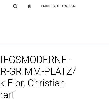
FACHBEREICH INTERN
igation
zur Startseite
Suchformular
chine
Für Beschäftigte
Suchen (öffnet externen Link in einem neuen Fenst
RIEGSMODERNE -
R-GRIMM-PLATZ/
Flor, Christian
harf