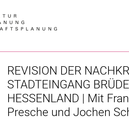
Springe direkt zu: Inhalt
Springe direkt zu: Suche
Springe direkt zu: Hauptnav
Suchmas
REVISION DER NACHK
STADTEINGANG BRÜDE
HESSENLAND | Mit Frank 
Presche und Jochen Sc