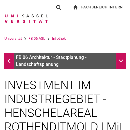
FACHBEREICH INTERN
Springe direkt zu: Inhalt
Springe direkt zu: Suche
Springe direkt zu: Hauptnav
zur Startseite
Suchformular
Suchbegriff
Für Beschäftigte
Suchmaschine
Universität
FB 06 ASL
Infothek
Suchen (öffnet externen Link in einem 
Infothek
Unter
FB 06 Architektur - Stadtplanung -
Landschaftsplanung
INVESTMENT IM
INDUSTRIEGEBIET -
HENSCHELAREAL
ROTHENDITMOLD | Mit