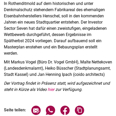
In Rothenditmold auf dem historischen und unter
Denkmalschutz stehendem Fabrikareal des ehemaligen
Eisenbahnherstellers Henschel, soll in den kommenden
Jahren ein neues Stadtquartier entstehen. Der Investor
Sector Seven hat dafür einen zweistufigen, eingeladenen
Wettbewerb durchgeführt, dessen Ergebnisse im
Spätherbst 2024 vorliegen. Darauf aufbauend soll ein
Masterplan enstehen und ein Bebaungsplan erstellt
werden.
Mit Markus Vogel (Büro Dr. Vogel GmbH), Malte Nettekoven
(Landesdenkmalamt), Heiko Büsscher (Stadtplanungsamt,
Stadt Kassel) und Jan Henning Ipach (coido architects)
Der Vortrag findet in Präsenz statt, wird aufgezeichnet und
steht in Kürze als Video
hier
zur Verfügung.
Verwandte Links
Seite über E-Mail teilen
Seite über WhatsApp teilen (exter
Seite über Facebook teile
Adresse der Seite
Seite teilen: