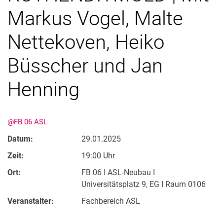
Markus Vogel, Malte
Nettekoven, Heiko
Büsscher und Jan
Henning
Kontakte
Semesterinformationen
@FB 06 ASL
Newsletter
Datum:
29.01.2025
Stellenausschreibungen
Zeit:
Publikationen
19:00 Uhr
Presse- und Öffentlichkeitsarbeit
Ort:
FB 06 I ASL-Neubau I
Webredaktion
Universitätsplatz 9, EG I Raum 0106
Webseite R:ein
Veranstalter:
Fachbereich ASL