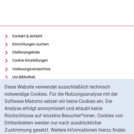
Kontakt & Anfahrt
Einrichtungen suchen
Stellenangebote
Cookie-Einstellungen
Vorlesungsverzeichnis
Uni-Bibliothek
Cookie-Hinweis
Moodle
Diese Website verwendet ausschließlich technisch
Panopto
notwendige Cookies. Für die Nutzungsanalyse mit der
Software Matomo setzen wir keine Cookies ein. Die
Datenschutz
Analyse erfolgt anonymisiert und erlaubt keine
Barrierefreiheit
Rückschlüsse auf einzelne Besucher*innen. Cookies von
Transparenter KI-Einsatz
Drittanbietern werden nur nach ausdrücklicher
Impressum
Zustimmung gesetzt. Weitere Informationen hierzu finden