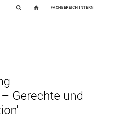
FACHBEREICH INTERN
igation
zur Startseite
Suchformular
chine
Für Beschäftigte
Suchen (öffnet externen Link in einem neuen Fenst
ng
 – Gerechte und
ion'