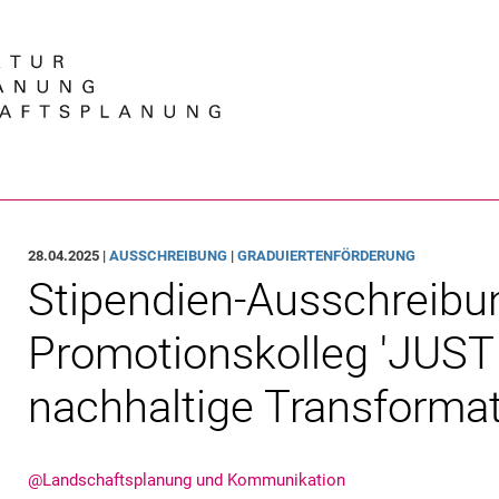
Springe direkt zu: Inhalt
Springe direkt zu: Suche
Springe direkt zu: Hauptnav
Suchmas
28.04.2025 |
AUSSCHREIBUNG
|
GRADUIERTENFÖRDERUNG
Stipendien-Ausschreibu
Promotionskolleg 'JUST
nachhaltige Transformat
@Landschaftsplanung und Kommunikation