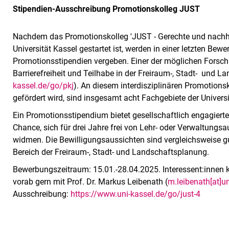
Stipendien-Ausschreibung Promotionskolleg JUST
Nachdem das Promotionskolleg 'JUST - Gerechte und nachhal
Universität Kassel gestartet ist, werden in einer letzten Be
Promotionsstipendien vergeben. Einer der möglichen Forsc
Barrierefreiheit und Teilhabe in der Freiraum-, Stadt- und L
kassel.de/go/pkj
). An diesem interdisziplinären Promotions
gefördert wird, sind insgesamt acht Fachgebiete der Universit
Ein Promotionsstipendium bietet gesellschaftlich engagier
Chance, sich für drei Jahre frei von Lehr- oder Verwaltung
widmen. Die Bewilligungsaussichten sind vergleichsweise g
Bereich der Freiraum-, Stadt- und Landschaftsplanung.
Bewerbungszeitraum: 15.01.-28.04.2025. Interessent:innen k
vorab gern mit Prof. Dr. Markus Leibenath (
m.leibenath[at]un
Ausschreibung:
https://www.uni-kassel.de/go/just-4