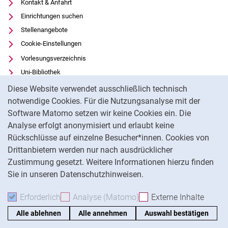
Kontakt & Anfahrt
Einrichtungen suchen
Stellenangebote
Cookie-Einstellungen
Vorlesungsverzeichnis
Uni-Bibliothek
Cookie-Hinweis
Moodle
Diese Website verwendet ausschließlich technisch
Panopto
notwendige Cookies. Für die Nutzungsanalyse mit der
Software Matomo setzen wir keine Cookies ein. Die
Datenschutz
Analyse erfolgt anonymisiert und erlaubt keine
Barrierefreiheit
Rückschlüsse auf einzelne Besucher*innen. Cookies von
Transparenter KI-Einsatz
Drittanbietern werden nur nach ausdrücklicher
Impressum
Zustimmung gesetzt. Weitere Informationen hierzu finden
Sie in unseren Datenschutzhinweisen.
Na
Erforderlich
Erforderliche Cookies akzeptieren
Analyse (Matomo)
Analyse-Cookies akzepti
Externe Inhalte
: Exte
Alle ablehnen
Alle annehmen
Auswahl bestätigen