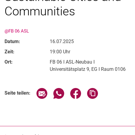
Communities
@FB 06 ASL
Datum:
16.07.2025
Zeit:
19:00 Uhr
Kontakte
Ort:
FB 06 I ASL-Neubau I
Universitätsplatz 9, EG I Raum 0106
Semesterinformationen
Newsletter
Verwandte Links
Stellenausschreibungen
Seite über E-Mail teilen
Seite über WhatsApp teilen (exter
Seite über Facebook teile
Adresse der Seite
Seite teilen:
Publikationen
Presse- und Öffentlichkeitsarbeit
Webredaktion
Webseite R:ein