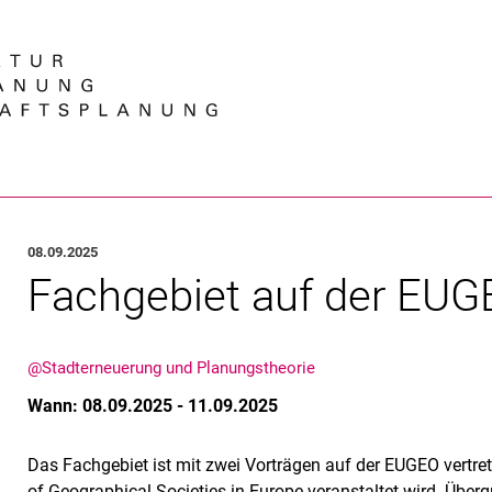
Springe direkt zu: Inhalt
Springe direkt zu: Suche
Springe direkt zu: Hauptnav
Suchmas
08.09.2025
Fachgebiet auf der EUG
@Stadterneuerung und Planungstheorie
Wann: 08.09.2025 - 11.09.2025
Das Fachgebiet ist mit zwei Vorträgen auf der EUGEO vertrete
of Geographical Societies in Europe veranstaltet wird. Über