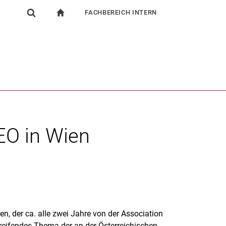
FACHBEREICH INTERN
igation
zur Startseite
Suchformular
chine
Für Beschäftigte
Suchen (öffnet externen Link in einem neuen Fenst
EO in Wien
n, der ca. alle zwei Jahre von der Association
greifendes Thema der an der Österreichischen