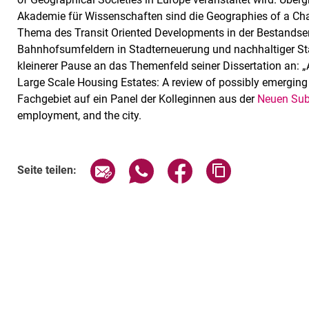
Akademie für Wissenschaften sind die Geographies of a Chan
Thema des Transit Oriented Developments in der Bestandsent
Bahnhofsumfeldern in Stadterneuerung und nachhaltiger St
kleinerer Pause an das Themenfeld seiner Dissertation an: 
Large Scale Housing Estates: A review of possibly emerging d
Fachgebiet auf ein Panel der Kolleginnen aus der
Neuen Sub
employment, and the city.
Seite über E-Mail teilen
Seite über WhatsApp teilen (exte
Seite über Facebook teil
Adresse der Sei
Seite teilen: