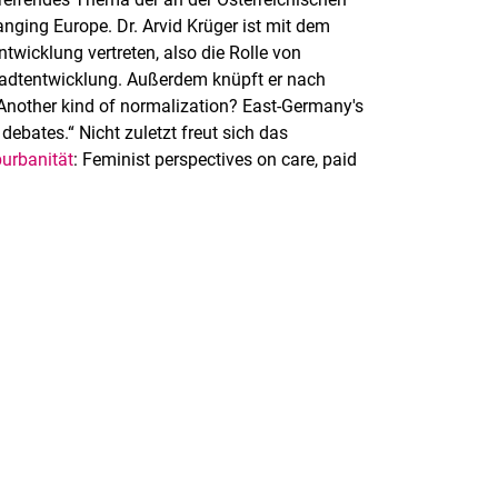
ging Europe. Dr. Arvid Krüger ist mit dem
wicklung vertreten, also die Rolle von
adtentwicklung. Außerdem knüpft er nach
„Another kind of normalization? East-Germany's
ebates.“ Nicht zuletzt freut sich das
urbanität
: Feminist perspectives on care, paid
rner Link, öffnet neues Fenster)
en (externer Link, öffnet neues Fenster)
te kopieren