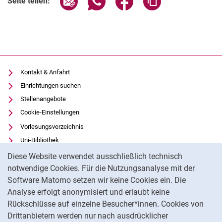
Seite teilen:
Kontakt & Anfahrt
Einrichtungen suchen
Stellenangebote
Cookie-Einstellungen
Vorlesungsverzeichnis
Uni-Bibliothek
Cookie-Hinweis
Moodle
Diese Website verwendet ausschließlich technisch
Panopto
notwendige Cookies. Für die Nutzungsanalyse mit der
Software Matomo setzen wir keine Cookies ein. Die
Datenschutz
Analyse erfolgt anonymisiert und erlaubt keine
Barrierefreiheit
Rückschlüsse auf einzelne Besucher*innen. Cookies von
Transparenter KI-Einsatz
Drittanbietern werden nur nach ausdrücklicher
Impressum