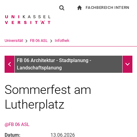
FACHBEREICH INTERN
Springe direkt zu: Inhalt
Springe direkt zu: Suche
Springe direkt zu: Hauptnav
zur Startseite
Suchformular
Suchbegriff
Für Beschäftigte
Suchmaschine
Universität
FB 06 ASL
Infothek
Suchen (öffnet externen Link in einem 
Infothek
Unter
FB 06 Architektur - Stadtplanung -
Landschaftsplanung
Sommerfest am
Lutherplatz
@FB 06 ASL
Datum:
13.06.2026