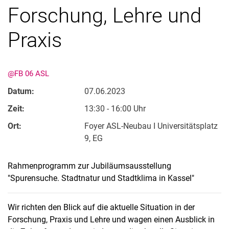
Forschung, Lehre und
Praxis
@FB 06 ASL
Datum:
07.06.2023
Kontakte
Zeit:
13:30 - 16:00 Uhr
Semesterinformationen
Ort:
Foyer ASL-Neubau I Universitätsplatz
Newsletter
9, EG
Stellenausschreibungen
Publikationen
Rahmenprogramm zur Jubiläumsausstellung
Presse- und Öffentlichkeitsarbeit
"Spurensuche. Stadtnatur und Stadtklima in Kassel"
Webredaktion
Webseite R:ein
Wir richten den Blick auf die aktuelle Situation in der
Forschung, Praxis und Lehre und wagen einen Ausblick in