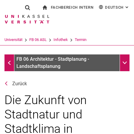
FACHBEREICH INTERN
DEUTSCH
: AL
Springe direkt zu: Inhalt
Springe direkt zu: Suche
Springe direkt zu: Hauptnav
zur Startseite
Suchformular
Suchbegriff
Für Beschäftigte
English
Suchmaschine
Universität
FB 06 ASL
Infothek
Termin
Suchen (öffnet externen Link in einem 
Infothek
Unter
FB 06 Architektur - Stadtplanung -
Landschaftsplanung
Zurück
Die Zukunft von
Stadtnatur und
Stadtklima in