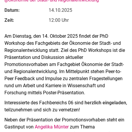
@Ökonomie der Stadt- und Regionalentwicklung
Datum:
14.10.2025
Zeit:
12:00 Uhr
Am Dienstag, den 14. Oktober 2025 findet der PhD
Workshop des Fachgebiets der Ökonomie der Stadt- und
Regionalentwicklung statt. Ziel des PhD Workshops ist die
Präsentation und Diskussion aktueller
Kontakte
Promotionsvorhaben am Fachgebiet Ökonomie der Stadt-
Semesterinformationen
und Regionalentwicklung. Im Mittelpunkt stehen Peer-to-
Newsletter
Peer Feedback und Impulse zu zentralen Fragestellungen
Stellenausschreibungen
rund um Arbeit und Karriere in Wissenschaft und
Forschung mittels Poster-Präsentation.
Publikationen
Presse- und Öffentlichkeitsarbeit
Interessierte des Fachbereichs 06 sind
herzlich eingeladen
,
Webredaktion
teilzunehmen und sich zu vernetzen!
Webseite R:ein
Neben der Präsentation der Promotionsvorhaben steht ein
Gastinput von
Angelika Münter
zum Thema