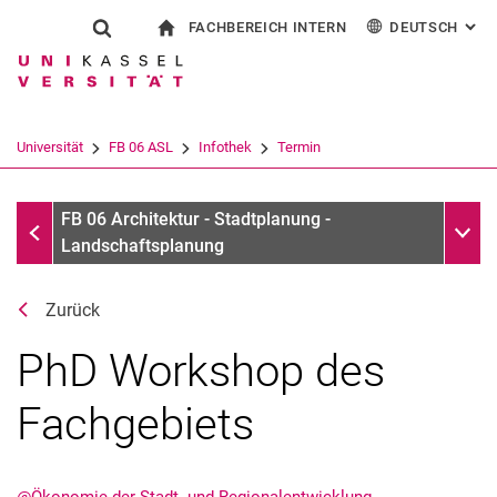
FACHBEREICH INTERN
DEUTSCH
: AL
Springe direkt zu: Inhalt
Springe direkt zu: Suche
Springe direkt zu: Hauptnav
zur Startseite
Suchformular
Suchbegriff
Für Beschäftigte
English
Suchmaschine
Universität
FB 06 ASL
Infothek
Termin
Suchen (öffnet externen Link in einem 
Infothek
Unter
FB 06 Architektur - Stadtplanung -
Landschaftsplanung
Zurück
PhD Workshop des
Fachgebiets