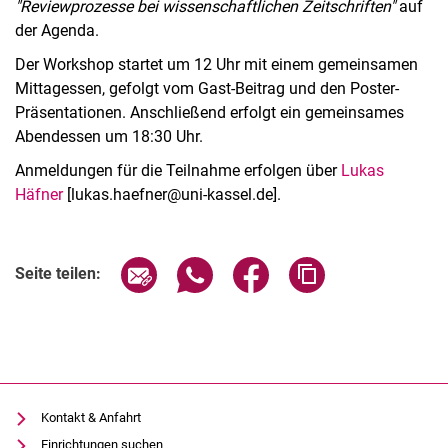
"Reviewprozesse bei wissenschaftlichen Zeitschriften"
auf
der Agenda.
Der Workshop startet um 12 Uhr mit einem gemeinsamen
Mittagessen, gefolgt vom Gast-Beitrag und den Poster-
Präsentationen. Anschließend erfolgt ein gemeinsames
Abendessen um 18:30 Uhr.
Anmeldungen für die Teilnahme erfolgen über
Lukas
Häfner
[lukas.haefner@uni-kassel.de].
Verwandte Links
Seite über E-Mail teilen
Seite über WhatsApp teilen (exter
Seite über Facebook teile
Adresse der Seite
Seite teilen:
Kontakt & Anfahrt
Einrichtungen suchen