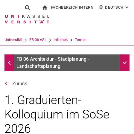
FACHBEREICH INTERN
DEUTSCH
: AL
Springe direkt zu: Inhalt
Springe direkt zu: Suche
Springe direkt zu: Hauptnav
zur Startseite
Suchformular
Suchbegriff
Für Beschäftigte
English
Suchmaschine
Universität
FB 06 ASL
Infothek
Termin
Suchen (öffnet externen Link in einem 
Infothek
Unter
FB 06 Architektur - Stadtplanung -
Landschaftsplanung
Zurück
1. Graduierten-
Kolloquium im SoSe
2026