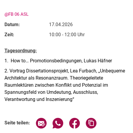
@FB 06 ASL
Datum:
17.04.2026
Zeit:
10:00 - 12:00 Uhr
Tagesordnung:
Kontakte
1. How to… Promotionsbedingungen, Lukas Häfner
Semesterinformationen
2. Vortrag Dissertationsprojekt, Lea Furbach, „Unbequeme
Newsletter
Architektur als Resonanzraum. Theoriegeleitete
Raumlektüren zwischen Konflikt und Potenzial im
Stellenausschreibungen
Spannungsfeld von Umdeutung, Ausschluss,
Publikationen
Verantwortung und Inszenierung“
Presse- und Öffentlichkeitsarbeit
Webredaktion
Verwandte Links
Webseite R:ein
Seite über E-Mail teilen
Seite über WhatsApp teilen (exter
Seite über Facebook teile
Adresse der Seite
Seite teilen: