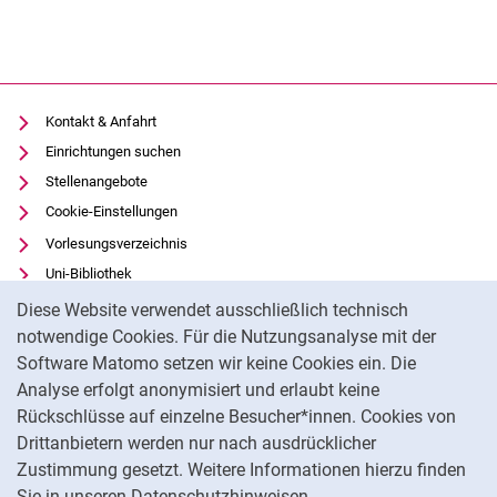
Kontakt & Anfahrt
Einrichtungen suchen
Stellenangebote
Cookie-Einstellungen
Vorlesungsverzeichnis
Uni-Bibliothek
Cookie-Hinweis
Moodle
Diese Website verwendet ausschließlich technisch
Panopto
notwendige Cookies. Für die Nutzungsanalyse mit der
Software Matomo setzen wir keine Cookies ein. Die
Datenschutz
Analyse erfolgt anonymisiert und erlaubt keine
Barrierefreiheit
Rückschlüsse auf einzelne Besucher*innen. Cookies von
Transparenter KI-Einsatz
Drittanbietern werden nur nach ausdrücklicher
Impressum
Zustimmung gesetzt. Weitere Informationen hierzu finden
Sie in unseren Datenschutzhinweisen.