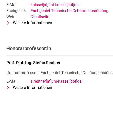
E-Mail
knissel[at]uni-kassel[dot]de
Fachgebiet
Fachgebiet Technische Gebäudeausrüstung
Web
Detailseite
Weitere Informationen
zu Prof. Dr.-Ing. Jens Knissel
Fachgebiet Technische Gebäudea
Honorarprofessor:in
Prof. Dipl.-Ing.
Stefan
Reuther
Honorarprofessor I Fachgebiet Technische Gebäudeausrüst
E-Mail
s.reuther[at]uni-kassel[dot]de
Weitere Informationen
zu Prof. Dipl.-Ing. Stefan Reuther
Honorarprofessor I Fachgebiet T