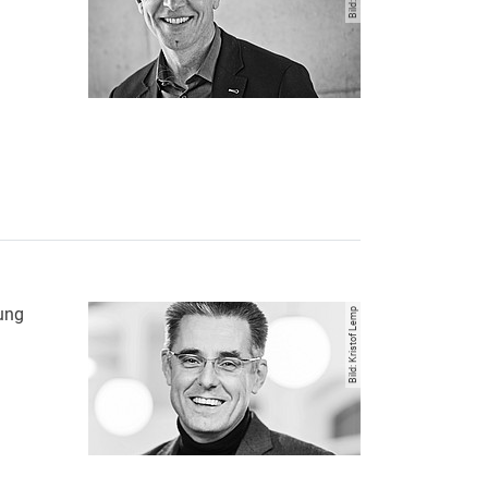
usrüstung
ung
Bild: Kristof Lemp
echnische Gebäudeausrüstung