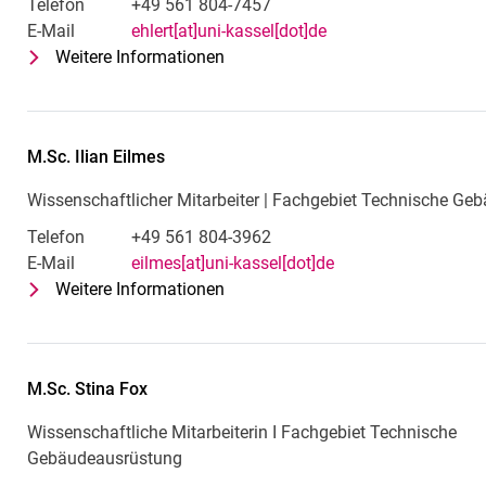
Telefon
+49 561 804-7457
E-Mail
ehlert[at]uni-kassel[dot]de
Weitere Informationen
zu Marius Ehlert
Wissenschaftlicher Mitarbeiter |
M.Sc.
Ilian
Eilmes
Wissenschaftlicher Mitarbeiter | Fachgebiet Technische G
Telefon
+49 561 804-3962
E-Mail
eilmes[at]uni-kassel[dot]de
Weitere Informationen
zu M.Sc. Ilian Eilmes
Wissenschaftlicher Mitarbeiter |
M.Sc.
Stina
Fox
Wissenschaftliche Mitarbeiterin I Fachgebiet Technische
Gebäudeausrüstung