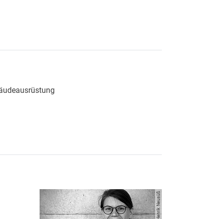
 Fachgebiet Technische Gebäuderüstung
ebäudeausrüstung
 Fachgebiet Technische Gebäudeausrüstung
Bild: Henrik Neusüß