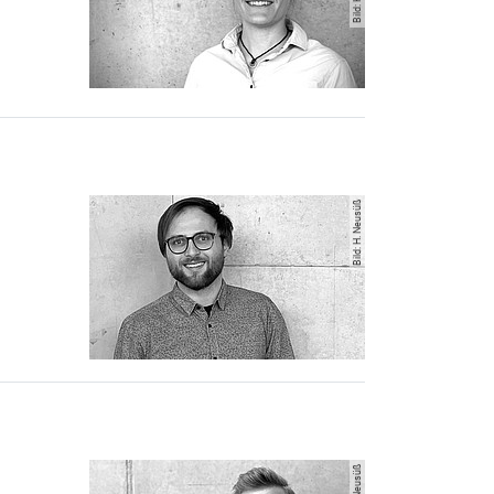
I Fachgebiet Technische Gebäudeausrüstung
Bild: H. Neusüß
 Fachgebiet Technische Gebäudeausrüstung