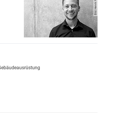
Bild: Henrik Neusüß
 Fachgebiet für Technische Gebäudeausrüstung
e Gebäudeausrüstung
 Fachgebiet für Technische Gebäudeausrüstung