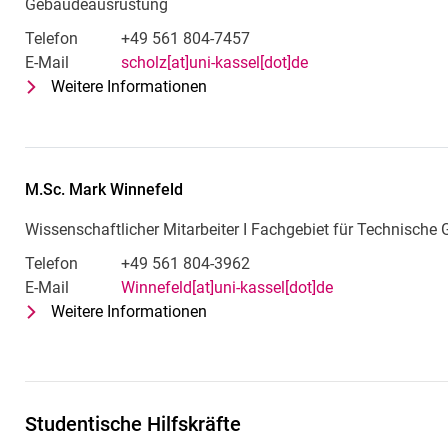
Gebäudeausrüstung
Telefon
+49 561 804-7457
E-Mail
scholz[at]uni-kassel[dot]de
Weitere Informationen
zu M.Sc. Jonas Scholz
Wissenschaftlicher Mitarbeiter I
M.Sc.
Mark
Winnefeld
Wissenschaftlicher Mitarbeiter I Fachgebiet für Technisch
Telefon
+49 561 804-3962
E-Mail
Winnefeld[at]uni-kassel[dot]de
Weitere Informationen
zu M.Sc. Mark Winnefeld
Wissenschaftlicher Mitarbeiter I
Studentische Hilfskräfte