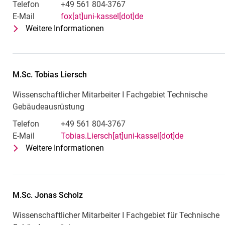
Telefon
+49 561 804-3767
E-Mail
fox[at]uni-kassel[dot]de
Weitere Informationen
zu M.Sc. Stina Fox
Wissenschaftliche Mitarbeiterin 
M.Sc.
Tobias
Liersch
Wissenschaftlicher Mitarbeiter I Fachgebiet Technische
Gebäudeausrüstung
Telefon
+49 561 804-3767
E-Mail
Tobias.Liersch[at]uni-kassel[dot]de
Weitere Informationen
zu M.Sc. Tobias Liersch
Wissenschaftlicher Mitarbeiter I
M.Sc.
Jonas
Scholz
Wissenschaftlicher Mitarbeiter I Fachgebiet für Technische