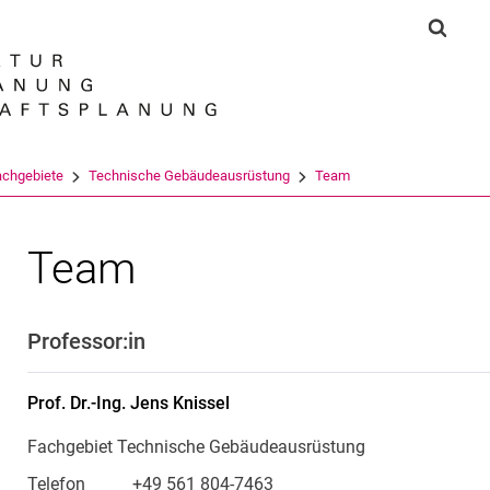
Springe direkt zu: Inhalt
Springe direkt zu: Suche
Springe direkt zu: Hauptnav
Suchf
Suchmas
achgebiete
Technische Gebäudeausrüstung
Team
Team
Professor:in
Prof. Dr.-Ing.
Jens
Knissel
Fachgebiet Technische Gebäudeausrüstung
Telefon
+49 561 804-7463