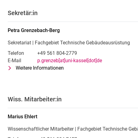
Sekretär:in
Petra
Grenzebach-Berg
Sekretariat | Fachgebiet Technische Gebäudeausrüstung
Telefon
+49 561 804-2779
E-Mail
p.grenzeb[at]uni-kassel[dot]de
Weitere Informationen
zu Petra Grenzebach-Berg
Sekretariat | Fachgebiet Technis
Wiss. Mitarbeiter:in
Marius
Ehlert
Wissenschaftlicher Mitarbeiter | Fachgebiet Technische Ge