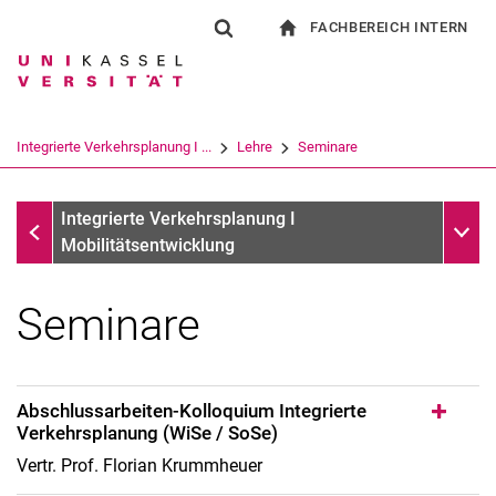
FACHBEREICH INTERN
Springe direkt zu: Inhalt
Springe direkt zu: Suche
Springe direkt zu: Hauptnav
zur Startseite
Suchformular
Suchbegriff
Für Beschäftigte
Suchmaschine
Integrierte Verkehrsplanung I ...
Lehre
Seminare
Suchen (öffnet externen Link in einem 
Lehre
Unter
Integrierte Verkehrsplanung I
Mobilitätsentwicklung
Seminare
Abschlussarbeiten-Kolloquium Integrierte
Verkehrsplanung (WiSe / SoSe)
Projekte
Vorlesungen
Vertr. Prof. Florian Krummheuer
Seminare