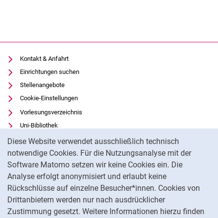
Kontakt & Anfahrt
Einrichtungen suchen
Stellenangebote
Cookie-Einstellungen
Vorlesungsverzeichnis
Uni-Bibliothek
Cookie-Hinweis
Moodle
Diese Website verwendet ausschließlich technisch
Panopto
notwendige Cookies. Für die Nutzungsanalyse mit der
Software Matomo setzen wir keine Cookies ein. Die
Datenschutz
Analyse erfolgt anonymisiert und erlaubt keine
Barrierefreiheit
Rückschlüsse auf einzelne Besucher*innen. Cookies von
Transparenter KI-Einsatz
Drittanbietern werden nur nach ausdrücklicher
Impressum
Zustimmung gesetzt. Weitere Informationen hierzu finden