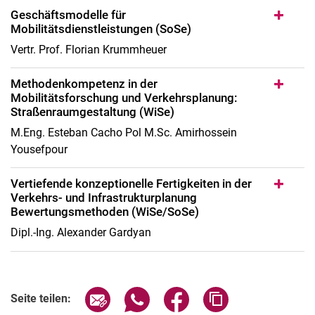
Geschäftsmodelle für
Abschlussarbeiten
Mobilitätsdienstleistungen (SoSe)
Vertr. Prof. Florian Krummheuer
Methodenkompetenz in der
Mobilitätsforschung und Verkehrsplanung:
Straßenraumgestaltung (WiSe)
M.Eng. Esteban Cacho Pol M.Sc. Amirhossein
Yousefpour
Vertiefende konzeptionelle Fertigkeiten in der
Verkehrs- und Infrastrukturplanung
Bewertungsmethoden (WiSe/SoSe)
Dipl.-Ing. Alexander Gardyan
Seite über E-Mail teilen
Seite über WhatsApp teilen (exter
Seite über Facebook teile
Adresse der Seite
Seite teilen: