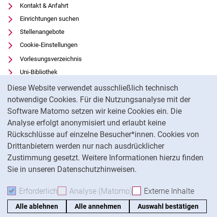
Kontakt & Anfahrt
Einrichtungen suchen
Stellenangebote
Cookie-Einstellungen
Vorlesungsverzeichnis
Uni-Bibliothek
Cookie-Hinweis
Moodle
Diese Website verwendet ausschließlich technisch
Panopto
notwendige Cookies. Für die Nutzungsanalyse mit der
Software Matomo setzen wir keine Cookies ein. Die
Datenschutz
Analyse erfolgt anonymisiert und erlaubt keine
Barrierefreiheit
Rückschlüsse auf einzelne Besucher*innen. Cookies von
Transparenter KI-Einsatz
Drittanbietern werden nur nach ausdrücklicher
Impressum
Zustimmung gesetzt. Weitere Informationen hierzu finden
Sie in unseren Datenschutzhinweisen.
Na
Erforderlich
Erforderliche Cookies akzeptieren
Analyse (Matomo)
Analyse-Cookies akzepti
Externe Inhalte
: Exte
Alle ablehnen
Alle annehmen
Auswahl bestätigen