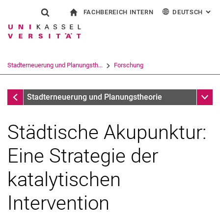
FACHBEREICH INTERN
DEUTSCH
: AL
Springe direkt zu: Inhalt
Springe direkt zu: Suche
Springe direkt zu: Hauptnav
zur Startseite
Suchformular
Suchbegriff
Für Beschäftigte
English
Suchmaschine
Stadterneuerung und Planungsth...
Forschung
Suchen (öffnet externen Link in einem 
Forschung
Unter
Stadterneuerung und Planungstheorie
Städtische Akupunktur:
Eine Strategie der
katalytischen
Intervention