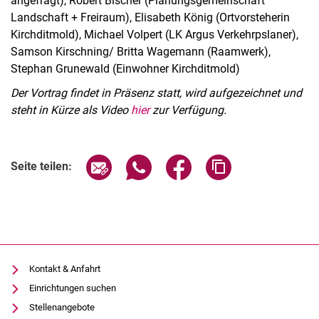
angefragt), Robert Bischer (Planungsgemeinschaft
Landschaft + Freiraum), Elisabeth König (Ortvorsteherin
Kirchditmold), Michael Volpert (LK Argus Verkehrpslaner),
Samson Kirschning/ Britta Wagemann (Raamwerk),
Stephan Grunewald (Einwohner Kirchditmold)
Der Vortrag findet in Präsenz statt, wird aufgezeichnet und
steht in Kürze als Video
hier
zur Verfügung.
Verwandte Links
Seite über E-Mail teilen
Seite über WhatsApp teilen (exter
Seite über Facebook teile
Adresse der Seite
Seite teilen:
Kontakt & Anfahrt
Einrichtungen suchen
Stellenangebote