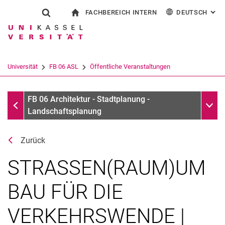
FACHBEREICH INTERN
DEUTSCH
: AL
Springe direkt zu: Inhalt
Springe direkt zu: Suche
Springe direkt zu: Hauptnav
zur Startseite
Suchformular
Suchbegriff
Für Beschäftigte
English
Suchmaschine
Universität
FB 06 ASL
Öffentliche Veranstaltungen
Suchen (öffnet externen Link in einem 
Öffentliche Veranstaltungen
Unter
FB 06 Architektur - Stadtplanung -
Landschaftsplanung
Zurück
STRASSEN(RAUM)UM
BAU FÜR DIE
VERKEHRSWENDE |