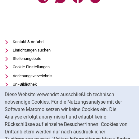
Kontakt & Anfahrt
Einrichtungen suchen
Stellenangebote
Cookie-Einstellungen
Vorlesungsverzeichnis
Uni-Bibliothek
Cookie-Hinweis
Moodle
Diese Website verwendet ausschließlich technisch
Panopto
notwendige Cookies. Für die Nutzungsanalyse mit der
Software Matomo setzen wir keine Cookies ein. Die
Datenschutz
Analyse erfolgt anonymisiert und erlaubt keine
Barrierefreiheit
Rückschlüsse auf einzelne Besucher*innen. Cookies von
Transparenter KI-Einsatz
Drittanbietern werden nur nach ausdrücklicher
Impressum