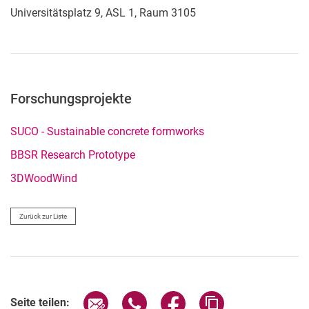
Universitätsplatz 9, ASL 1, Raum 3105
Forschungsprojekte
SUCO - Sustainable concrete formworks
BBSR Research Prototype
3DWoodWind
Zurück zur Liste
Seite über E-Mail teilen
Seite über WhatsApp teilen (exter
Seite über Facebook teile
Adresse der Seite
Seite teilen: