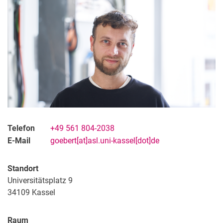
Telefon
+49 561 804-2038
E-Mail
goebert[at]asl.uni-kassel[dot]de
Standort
Universitätsplatz 9
34109
Kassel
Raum