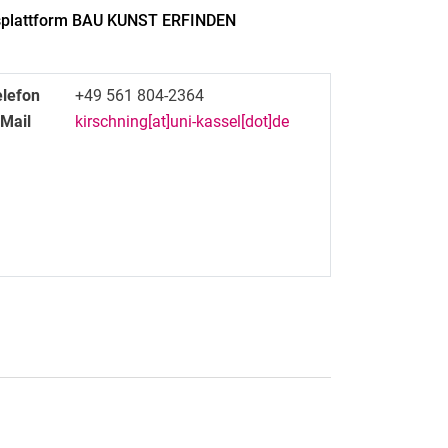
ngsplattform BAU KUNST ERFINDEN
elefon
+49 561 804-2364
-Mail
kirschning[at]uni-kassel[dot]de
rner Link, öffnet neues Fenster)
en (externer Link, öffnet neues Fenster)
te kopieren