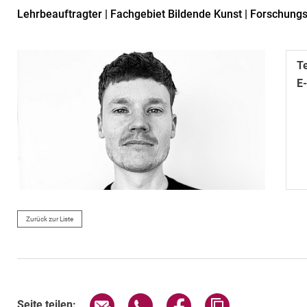
Lehrbeauftragter | Fachgebiet Bildende Kunst | Forschu
T
E
Zurück zur Liste
Seite über E-Mail teilen
Seite über WhatsApp teilen (exte
Seite über Facebook teil
Adresse der Sei
Seite teilen: