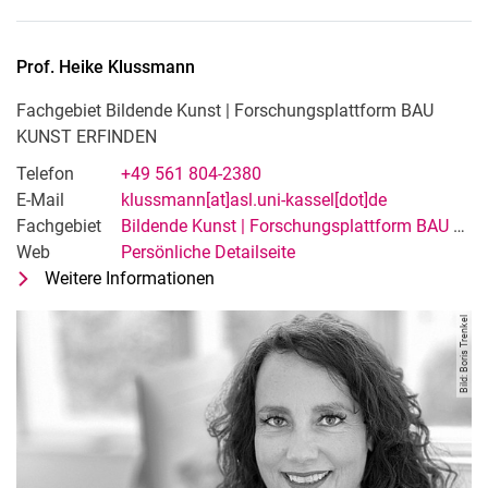
Prof.
Heike
Klussmann
Fachgebiet Bildende Kunst | Forschungsplattform BAU
KUNST ERFINDEN
Telefon
+49 561 804-2380
E-Mail
klussmann[at]asl.uni-kassel[dot]de
Fachgebiet
Bildende Kunst | Forschungsplattform BAU KUNST ERFINDEN
Web
Persönliche Detailseite
Weitere Informationen
zu Prof. Heike Klussmann
Fachgebiet Bildende Kunst | Fors
Bild: Boris Trenkel