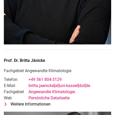
Prof. Dr.
Britta
Jänicke
Fachgebiet Angewandte Klimatologie
Telefon
+49 561 804-3129
E-Mail
britta.jaenicke[at]uni-kassel[dot]de
Fachgebiet
Angewandte Klimatologie
Web
Persönliche Detailseite
Weitere Informationen
zu Prof. Dr. Britta Jänicke
Fachgebiet Angewandte Klimatolog