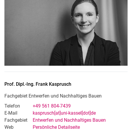
Prof. Dipl.-Ing.
Frank
Kasprusch
Fachgebiet Entwerfen und Nachhaltiges Bauen
Telefon
+49 561 804-7439
E-Mail
kasprusch[at]uni-kassel[dot]de
Fachgebiet
Entwerfen und Nachhaltiges Bauen
Web
Persönliche Detailseite