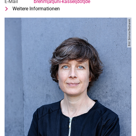
E-Mail
brehm[at]uni-kassel[dot]de
Weitere Informationen
zu Prof. Dr.-Ing. Verena Brehm
Beauftragte für Graduiertenförderu
Bild: Simona Bednarek