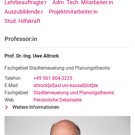
Lehrbeauftragte:r
Adm. Tech. Mitarbeiter:in
Auszubildende:r
Projektmitarbeiter:in
Stud. Hilfskraft
Professor:in
Prof. Dr.-Ing.
Uwe
Altrock
Fachgebiet Stadterneuerung und Planungstheorie
Telefon
+49 561 804-3225
E-Mail
altrock[at]asl.uni-kassel[dot]de
Fachgebiet
Stadterneuerung und Planungstheorie
Web
Persönliche Detailseite
Weitere Informationen
zu Prof. Dr.-Ing. Uwe Altrock
Fachgebiet Stadterneuerung und Pl