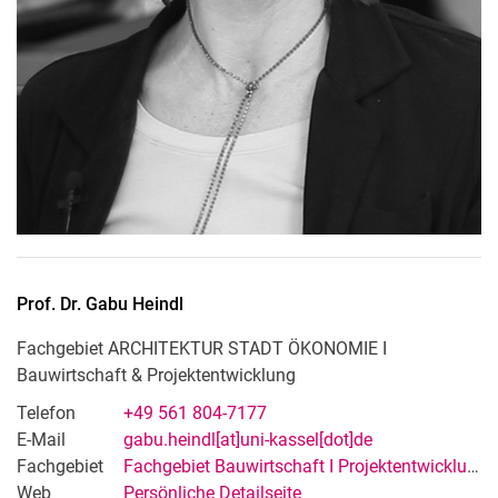
Prof. Dr.
Gabu
Heindl
Fachgebiet ARCHITEKTUR STADT ÖKONOMIE I
Bauwirtschaft & Projektentwicklung
Telefon
+49 561 804-7177
E-Mail
gabu.heindl[at]uni-kassel[dot]de
Fachgebiet
Fachgebiet Bauwirtschaft I Projektentwicklung
Web
Persönliche Detailseite