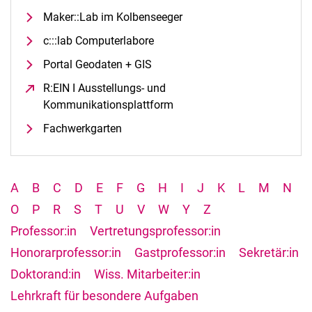
Maker::Lab im Kolbenseeger
c:::lab Computerlabore
Portal Geodaten + GIS
R:EIN I Ausstellungs- und
Kommunikationsplattform
(öffnet neues Fenster)
Fachwerkgarten
A
B
C
D
E
F
G
H
I
J
K
L
M
N
O
P
R
S
T
U
V
W
Y
Z
Professor:in
Vertretungsprofessor:in
Honorarprofessor:in
Gastprofessor:in
Sekretär:in
Doktorand:in
Wiss. Mitarbeiter:in
Lehrkraft für besondere Aufgaben