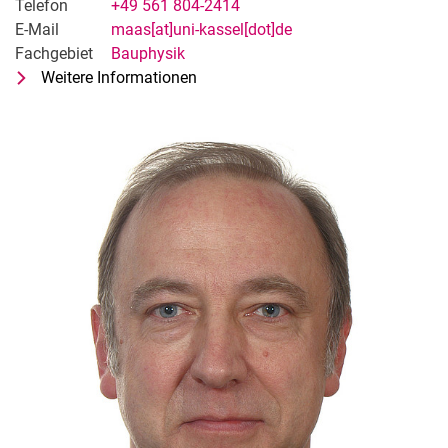
Telefon
+49 561 804-2414
E-Mail
maas[at]uni-kassel[dot]de
Fachgebiet
Bauphysik
Weitere Informationen
zu Univ.-Prof. Dr.-Ing. Anton Maas
Fachgebiet Bauphysik