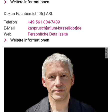
Weitere Informationen
zu Prof. Dipl.-Ing. Frank Kasprusch
Fachgebiet Entwerfen und Nachhal
Dekan Fachbereich 06 | ASL
Telefon
+49 561 804-7439
E-Mail
kasprusch[at]uni-kassel[dot]de
Web
Persönliche Detailseite
Weitere Informationen
zu Prof. Dipl.-Ing. Frank Kasprusch
Dekan Fachbereich 06 | ASL
Bild: ENB