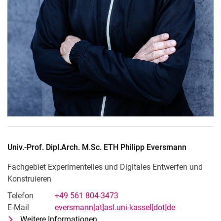
Univ.-Prof. Dipl.Arch. M.Sc. ETH
Philipp
Eversmann
Fachgebiet Experimentelles und Digitales Entwerfen und
Konstruieren
Telefon
+49 561 804-3473
E-Mail
eversmann[at]asl.uni-kassel[dot]de
Weitere Informationen
zu Univ.-Prof. Dipl.Arch. M.Sc. ETH