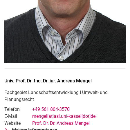
Univ.-Prof. Dr.-Ing. Dr. iur.
Andreas
Mengel
Fachgebiet Landschaftsentwicklung I Umwelt- und
Planungsrecht
Telefon
+49 561 804-3570
E-Mail
mengel[at]asl.uni-kassel[dot]de
Website
Prof. Dr. Dr. Andreas Mengel