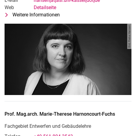
E-Mail
hansen[at]asl.uni-kassel[dot]de
Web
Detailseite
Weitere Informationen
zu Prof. Dr. Rieke Hansen
Fachgebiet Freiraumplanung
Bild: Rieke Hansen
Prof. Mag.arch.
Marie-Therese
Harnoncourt-Fuchs
Fachgebiet Entwerfen und Gebäudelehre