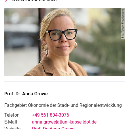
Fachgebiet Bauphysik
Bild: Teodor Freudenberg
Prof. Dr.
Anna
Growe
Fachgebiet Ökonomie der Stadt- und Regionalentwicklung
Telefon
+49 561 804-3076
E-Mail
anna.growe[at]uni-kassel[dot]de
Website
Prof. Dr. Anna Growe