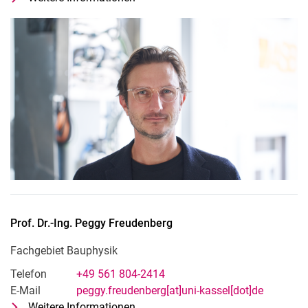
Fachgebiet Experimentelles und Dig
Prof. Dr.-Ing.
Peggy
Freudenberg
Fachgebiet Bauphysik
Telefon
+49 561 804-2414
E-Mail
peggy.freudenberg[at]uni-kassel[dot]de
Weitere Informationen
zu Prof. Dr.-Ing. Peggy Freudenberg