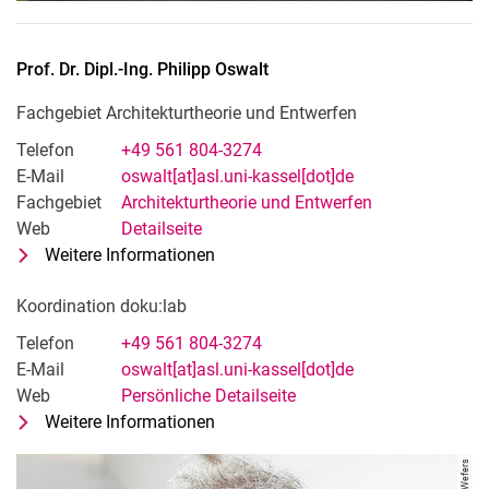
Prof. Dr. Dipl.-Ing.
Philipp
Oswalt
Fachgebiet Architekturtheorie und Entwerfen
Telefon
+49 561 804-3274
E-Mail
oswalt[at]asl.uni-kassel[dot]de
Fachgebiet
Architekturtheorie und Entwerfen
Web
Detailseite
Weitere Informationen
zu Prof. Dr. Dipl.-Ing. Philipp Oswalt
Fachgebiet Architekturtheorie und 
Koordination doku:lab
Telefon
+49 561 804-3274
E-Mail
oswalt[at]asl.uni-kassel[dot]de
Web
Persönliche Detailseite
Weitere Informationen
zu Prof. Dr. Dipl.-Ing. Philipp Oswalt
Koordination doku:lab