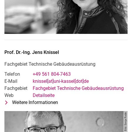
Prof. Dr.-Ing.
Jens
Knissel
Fachgebiet Technische Gebäudeausrüstung
Telefon
+49 561 804-7463
E-Mail
knissel[at]uni-kassel[dot]de
Fachgebiet
Fachgebiet Technische Gebäudeausrüstung
Web
Detailseite
Weitere Informationen
zu Prof. Dr.-Ing. Jens Knissel
Fachgebiet Technische Gebäudeau
Bild: Sonja Rode