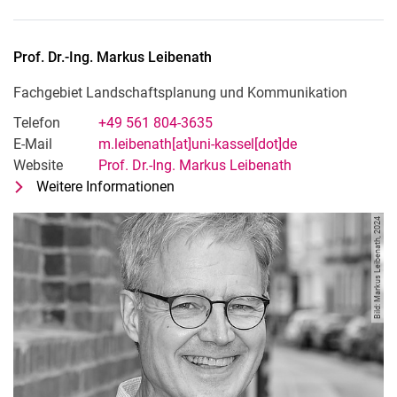
Prof. Dr.-Ing.
Markus
Leibenath
Fachgebiet Landschaftsplanung und Kommunikation
Telefon
+49 561 804-3635
E-Mail
m.leibenath[at]uni-kassel[dot]de
Website
Prof. Dr.-Ing. Markus Leibenath
Weitere Informationen
zu Prof. Dr.-Ing. Markus Leibenath
Fachgebiet Landschaftsplanung u
Bild: Markus Leibenath, 2024