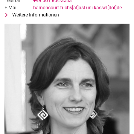
Telefon
+49 561 804-3543
E-Mail
harnoncourt-fuchs[at]asl.uni-kassel[dot]de
Weitere Informationen
zu Prof. Mag.arch. Marie-Therese 
Fachgebiet Entwerfen und Gebäude