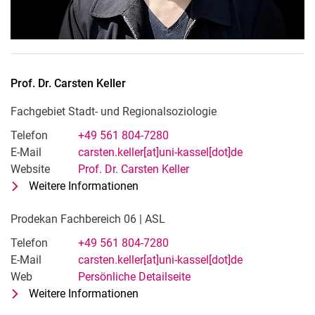
Prof. Dr.
Carsten
Keller
Fachgebiet Stadt- und Regionalsoziologie
Telefon
+49 561 804-7280
E-Mail
carsten.keller[at]uni-kassel[dot]de
Website
Prof. Dr. Carsten Keller
Weitere Informationen
zu Prof. Dr. Carsten Keller
Fachgebiet Stadt- und Regionalsozi
Prodekan Fachbereich 06 | ASL
Telefon
+49 561 804-7280
E-Mail
carsten.keller[at]uni-kassel[dot]de
Web
Persönliche Detailseite
Weitere Informationen
zu Prof. Dr. Carsten Keller
Prodekan Fachbereich 06 | ASL