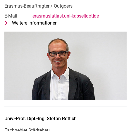
Erasmus-Beauftragter / Outgoers
E-Mail
erasmus[at]asl.uni-kassel[dot]de
Weitere Informationen
zu Univ.-Prof. Florian Otto
Erasmus-Beauftragter / Outgoers
Univ.-Prof. Dipl.-Ing.
Stefan
Rettich
Fachgebiet Städtebau