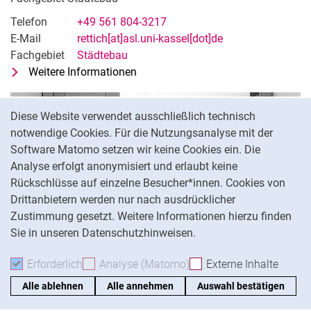
Telefon
+49 561 804-3217
E-Mail
rettich[at]asl.uni-kassel[dot]de
Fachgebiet
Städtebau
Weitere Informationen
zu Univ.-Prof. Dipl.-Ing. Stefan Retti
Fachgebiet Städtebau
Cookie-Hinweis
Diese Website verwendet ausschließlich technisch
notwendige Cookies. Für die Nutzungsanalyse mit der
Software Matomo setzen wir keine Cookies ein. Die
Analyse erfolgt anonymisiert und erlaubt keine
Rückschlüsse auf einzelne Besucher*innen. Cookies von
Drittanbietern werden nur nach ausdrücklicher
Zustimmung gesetzt. Weitere Informationen hierzu finden
Sie in unseren Datenschutzhinweisen.
Erforderlich
Erforderliche Cookies akzeptieren
Analyse (Matomo)
Analyse-Cookies akzepti
Externe Inhalte
: Exte
Alle ablehnen
Alle annehmen
Auswahl bestätigen