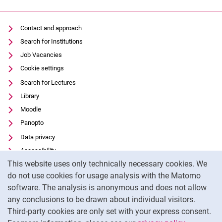
Contact and approach
Search for Institutions
Job Vacancies
Cookie settings
Search for Lectures
Library
Moodle
Panopto
Data privacy
Accessibility
Cookie Notice
This website uses only technically necessary cookies. We
Transparenter KI-Einsatz
do not use cookies for usage analysis with the Matomo
Legal notice
software. The analysis is anonymous and does not allow
External link: University of Kassel on
Facebook
(opens in new window)
any conclusions to be drawn about individual visitors.
Third-party cookies are only set with your express consent.
External link: University of Kassel on
Instagram
(opens in new window)