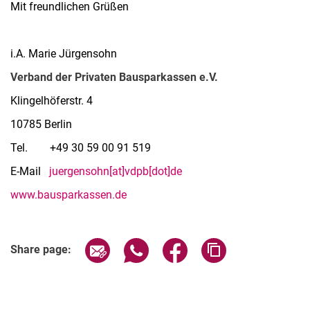
Mit freundlichen Grüßen
i.A. Marie Jürgensohn
Verband der Privaten Bausparkassen e.V.
Klingelhöferstr. 4
10785 Berlin
Tel. +49 30 59 00 91 519
E-Mail
juergensohn[at]vdpb[dot]de
www.bausparkassen.de
Share page via email
Share page via WhatsApp (extern
Share page via Facebook 
Copy page addres
Share page: