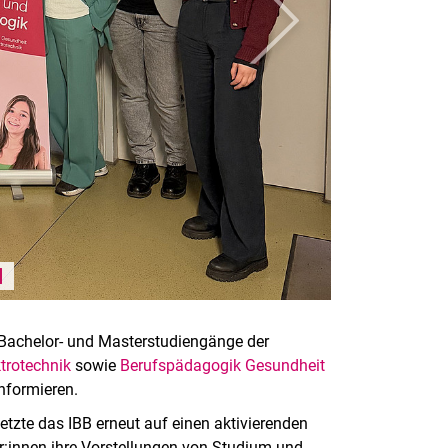
weiter
Karussell anhalten / abspielen
e Bachelor- und Masterstudiengänge der
trotechnik
sowie
Berufspädagogik Gesundheit
nformieren.
tzte das IBB erneut auf einen aktivierenden
r:innen ihre Vorstellungen von Studium und