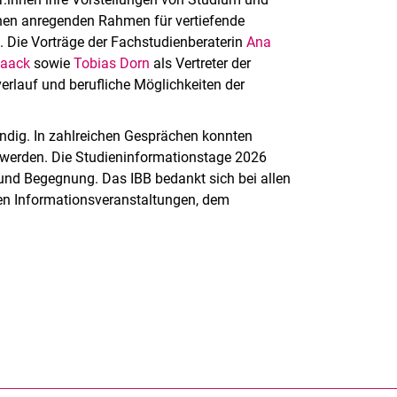
einen anregenden Rahmen für vertiefende
 Die Vorträge der Fachstudienberaterin
Ana
Haack
sowie
Tobias Dorn
als Vertreter der
erlauf und berufliche Möglichkeiten der
endig. In zahlreichen Gesprächen konnten
n werden. Die Studieninformationstage 2026
 und Begegnung. Das IBB bedankt sich bei allen
igen Informationsveranstaltungen, dem
rner Link, öffnet neues Fenster)
en (externer Link, öffnet neues Fenster)
te kopieren