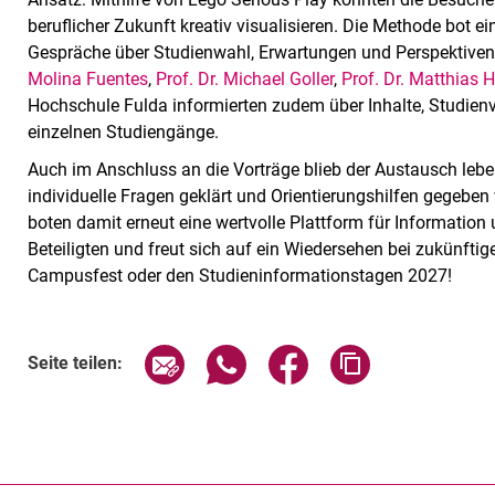
beruflicher Zukunft kreativ visualisieren. Die Methode bot 
Gespräche über Studienwahl, Erwartungen und Perspektiven.
Molina Fuentes
,
Prof. Dr. Michael Goller
,
Prof. Dr. Matthias 
Hochschule Fulda informierten zudem über Inhalte, Studienv
einzelnen Studiengänge.
Auch im Anschluss an die Vorträge blieb der Austausch leb
individuelle Fragen geklärt und Orientierungshilfen gegebe
boten damit erneut eine wertvolle Plattform für Information
Beteiligten und freut sich auf ein Wiedersehen bei zukünft
Campusfest oder den Studieninformationstagen 2027!
Seite über E-Mail teilen
Seite über WhatsApp teilen (exte
Seite über Facebook teil
Adresse der Sei
Seite teilen: