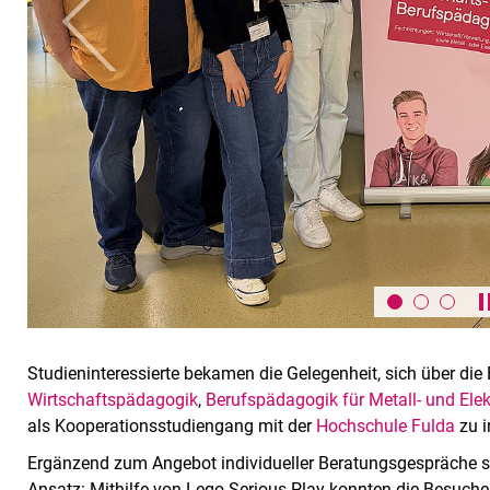
zurück
Studieninteressierte bekamen die Gelegenheit, sich über di
Wirtschaftspädagogik
,
Berufspädagogik für Metall- und Elek
als Kooperationsstudiengang mit der
Hochschule Fulda
zu i
Ergänzend zum Angebot individueller Beratungsgespräche se
Ansatz: Mithilfe von Lego Serious Play konnten die Besuche