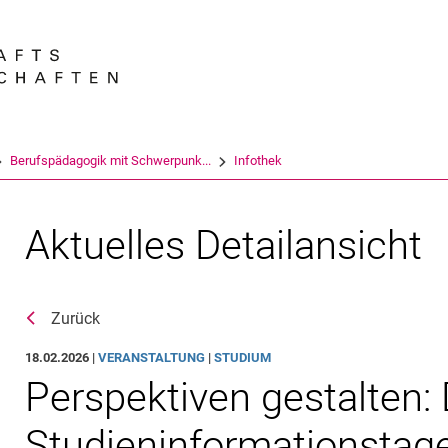
Springe direkt zu: Inhalt
Springe direkt zu: Suche
Springe direkt zu: Hauptnav
Suchmas
Berufspädagogik mit Schwerpunk...
Infothek
Aktuelles Detailansicht
Zurück
18.02.2026 |
VERANSTALTUNG
|
STUDIUM
Perspektiven gestalten:
Studieninformationstag