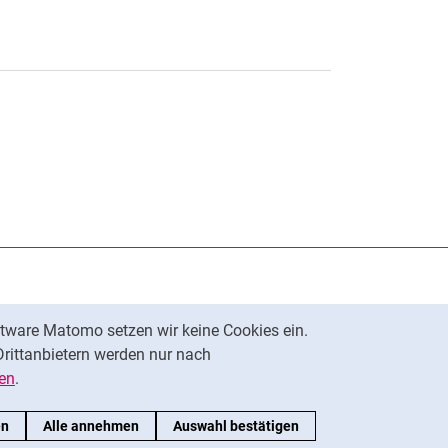
rner Link, öffnet neues Fenster)
en (externer Link, öffnet neues Fenster)
te kopieren
ersität Kassel auf
neues Fenster)
ersität Kassel auf
neues Fenster)
tware Matomo setzen wir keine Cookies ein.
Nach oben
Drittanbietern werden nur nach
en
.
en
Alle annehmen
Auswahl bestätigen