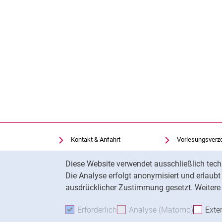
Kontakt & Anfahrt
Vorlesungsverz
Einrichtungen suchen
Uni-Bibliothek
Cookie-Hinweis
Diese Website verwendet ausschließlich tech
Stellenangebote
Moodle
Die Analyse erfolgt anonymisiert und erlaub
Cookie-Einstellungen
Panopto
ausdrücklicher Zustimmung gesetzt. Weitere 
Erforderlich
Erforderliche Cookies akzeptie
Analyse (Matomo)
Analyse
Exte