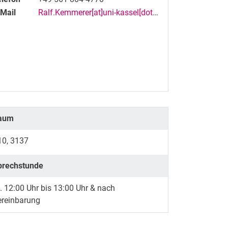
-Mail
Ralf.Kemmerer[at]uni-kassel[dot]de
aum
10, 3137
prechstunde
. 12:00 Uhr bis 13:00 Uhr & nach
ereinbarung