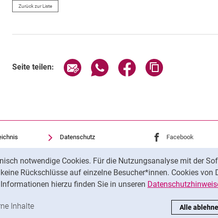
Zurück zur Liste
Seite über E-Mail teilen
Seite über WhatsApp teilen (exte
Seite über Facebook teil
Adresse der Sei
Seite teilen:
eichnis
Datenschutz
Externer Link: Univ
Facebook
(öffnet 
Barrierefreiheit
Externer Link: Univ
Instagram
(öffnet 
nisch notwendige Cookies. Für die Nutzungsanalyse mit der Sof
Transparenter KI-Einsatz
t keine Rückschlüsse auf einzelne Besucher*innen. Cookies von 
Impressum
Informationen hierzu finden Sie in unseren
Datenschutzhinweis
ren
-Cookies akzeptieren
rne Inhalte
: Externe Inhalte / Cookies akzeptieren
Alle ablehn