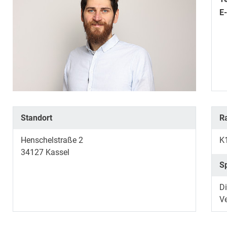
E
Standort
R
Henschelstraße 2
K
34127
Kassel
S
Di
V