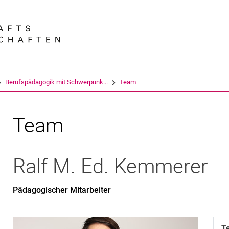
Springe direkt zu: Inhalt
Springe direkt zu: Suche
Springe direkt zu: Hauptnav
Suchmas
Berufspädagogik mit Schwerpunk...
Team
Team
Ralf
M. Ed. Kemmerer
Pädagogischer Mitarbeiter
T