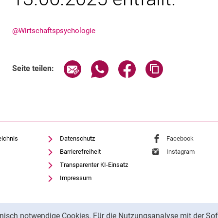
@Wirtschaftspsychologie
Seite über E-Mail teilen
Seite über WhatsApp teilen (exte
Seite über Facebook teil
Adresse der Sei
Seite teilen:
eichnis
Datenschutz
Externer Link: Univ
Facebook
(öffnet 
Barrierefreiheit
Externer Link: Univ
Instagram
(öffnet 
Transparenter KI-Einsatz
Impressum
nisch notwendige Cookies. Für die Nutzungsanalyse mit der Sof