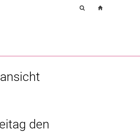
igation
zur Startseite
Suchformular
chine
Suchen (öffnet externen Link in einem neuen Fenst
lansicht
eitag den