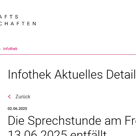
Springe direkt zu: Inhalt
Springe direkt zu: Suche
Springe direkt zu: Hauptnav
Suchmas
Infothek
Infothek Aktuelles Detai
Zurück
02.06.2025
Die Sprechstunde am Fr
13.06.2025 entfällt.