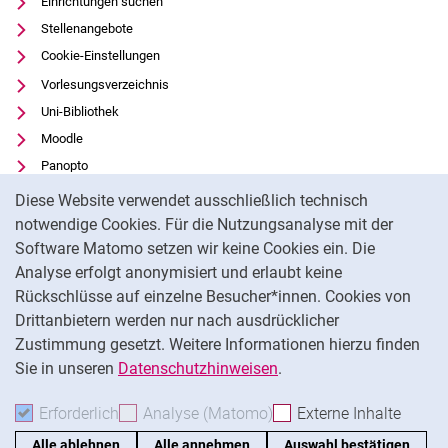
Einrichtungen suchen
Stellenangebote
Cookie-Einstellungen
Vorlesungsverzeichnis
Uni-Bibliothek
Moodle
Panopto
Cookie-Hinweis
Datenschutz
Diese Website verwendet ausschließlich technisch
Barrierefreiheit
notwendige Cookies. Für die Nutzungsanalyse mit der
Software Matomo setzen wir keine Cookies ein. Die
Transparenter KI-Einsatz
Analyse erfolgt anonymisiert und erlaubt keine
Impressum
Rückschlüsse auf einzelne Besucher*innen. Cookies von
Externer Link: Universität Kassel auf
Facebook
(öffnet neues Fenster)
Drittanbietern werden nur nach ausdrücklicher
Zustimmung gesetzt. Weitere Informationen hierzu finden
Externer Link: Universität Kassel auf
Instagram
(öffnet neues Fenster)
Sie in unseren
Datenschutzhinweisen
.
Na
Erforderlich
Erforderliche Cookies akzeptieren
Analyse (Matomo)
Analyse-Cookies akzepti
Externe Inhalte
: Exte
Alle ablehnen
Alle annehmen
Auswahl bestätigen