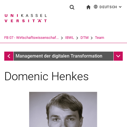
DEUTSCH
: AL
Springe direkt zu: Inhalt
Springe direkt zu: Suche
Springe direkt zu: Hauptnav
zur Startseite
Suchformular
Suchbegriff
English
Suchmaschine
FB 07 - Wirtschaftswissenschaf...
IBWL
DTM
Team
Suchen (öffnet externen Link in einem 
Team
Unter
Management der digitalen Transformation
Domenic Henkes