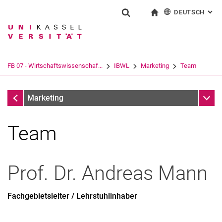
DEUTSCH
: AL
Springe direkt zu: Inhalt
Springe direkt zu: Suche
Springe direkt zu: Hauptnav
zur Startseite
Suchformular
Suchbegriff
English
Suchmaschine
FB 07 - Wirtschaftswissenschaf...
IBWL
Marketing
Team
Suchen (öffnet externen Link in einem 
Marketing
Unter
Marketing
Team
Prof. Dr.
Andreas
Mann
Fachgebietsleiter / Lehrstuhlinhaber