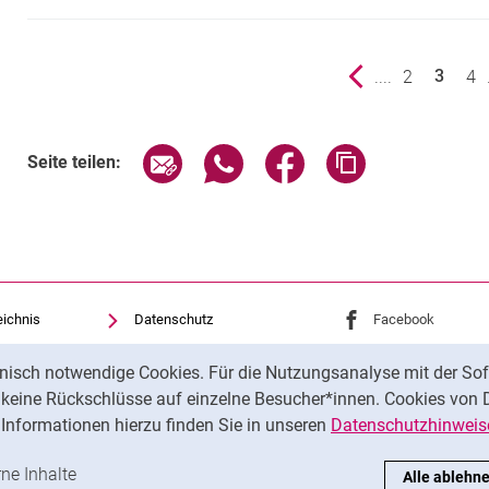
vorherige Seite
....
Seite
2
Sei
4
3
()
Seite über E-Mail teilen
Seite über WhatsApp teilen (exte
Seite über Facebook teil
Adresse der Sei
Seite teilen:
eichnis
Datenschutz
Externer Link: Univ
Facebook
(öffnet 
Barrierefreiheit
Externer Link: Univ
Instagram
(öffnet 
nisch notwendige Cookies. Für die Nutzungsanalyse mit der Sof
Transparenter KI-Einsatz
t keine Rückschlüsse auf einzelne Besucher*innen. Cookies von 
Impressum
Informationen hierzu finden Sie in unseren
Datenschutzhinweis
ren
-Cookies akzeptieren
rne Inhalte
: Externe Inhalte / Cookies akzeptieren
Alle ablehn