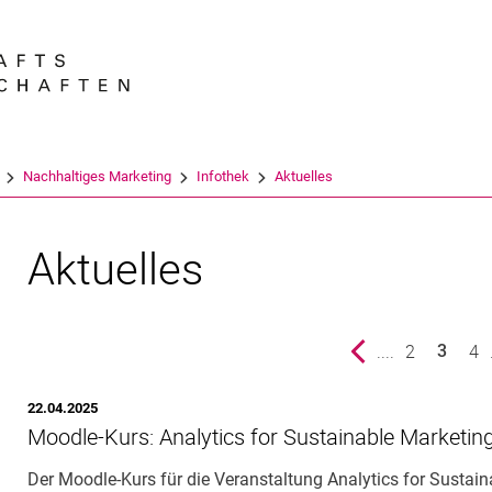
Springe direkt zu: Inhalt
Springe direkt zu: Suche
Springe direkt zu: Hauptnav
Suchmas
Nachhaltiges Marketing
Infothek
Aktuelles
Aktuelles
vorherige Seite
....
Seite
2
Sei
4
3
()
22.04.2025
Moodle-Kurs: Analytics for Sustainable Marketin
Der Moodle-Kurs für die Veranstaltung Analytics for Sustain