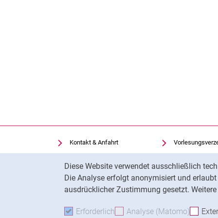
Kontakt & Anfahrt
Vorlesungsverz
Einrichtungen suchen
Uni-Bibliothek
Cookie-Hinweis
Diese Website verwendet ausschließlich tech
Stellenangebote
Moodle
Die Analyse erfolgt anonymisiert und erlaub
Cookie-Einstellungen
Panopto
ausdrücklicher Zustimmung gesetzt. Weitere 
Erforderlich
Erforderliche Cookies akzeptie
Analyse (Matomo)
Analyse
Exte