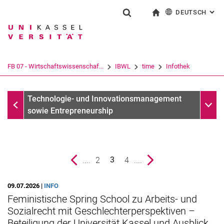
DEUTSCH
: AL
Springe direkt zu: Inhalt
Springe direkt zu: Suche
Springe direkt zu: Hauptnav
zur Startseite
Suchformular
Suchbegriff
English
Suchmaschine
FB 07 - Wirtschaftswissenschaf...
IBWL
time
Infothek
Suchen (öffnet externen Link in einem 
Infothek
Unter
Technologie- und Innovationsmanagement
sowie Entrepreneurship
vorherige Seite
....
Seite
2
Seite
4
....
nächste Seite
3
()
09.07.2026 |
INFO
Feministische Spring School zu Arbeits- und
Sozialrecht mit Geschlechterperspektiven –
Beteiligung der Universität Kassel und Ausblick
Aktuelles