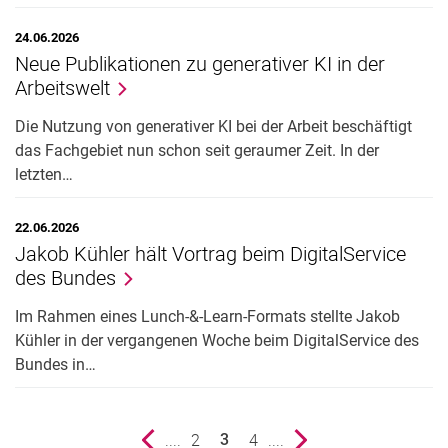
24.06.2026
Neue Publikationen zu generativer KI in der
Arbeitswelt
Die Nutzung von generativer KI bei der Arbeit beschäftigt
das Fachgebiet nun schon seit geraumer Zeit. In der
letzten…
22.06.2026
Jakob Kühler hält Vortrag beim DigitalService
des Bundes
Im Rahmen eines Lunch-&-Learn-Formats stellte Jakob
Kühler in der vergangenen Woche beim DigitalService des
Bundes in…
vorherige Seite
....
Seite
2
Seite
4
....
nächste Seite
3