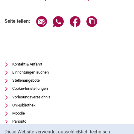
()
Seite über E-Mail teilen
Seite über WhatsApp teilen (exter
Seite über Facebook teile
Adresse der Seite
Seite teilen:
Kontakt & Anfahrt
Einrichtungen suchen
Stellenangebote
Cookie-Einstellungen
Vorlesungsverzeichnis
Uni-Bibliothek
Moodle
Panopto
Cookie-Hinweis
Datenschutz
Diese Website verwendet ausschließlich technisch