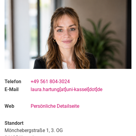
Laura Hartung M.Sc.
Felix Mader M.Sc.
Kushagra Goel M.Sc.
Rami Ben Ammar M.Sc.
Dr. Leonie Müller
Lehrbeauftragte
Studienberatung
studentische Mitarbeiter:innen
Hall of Fame
Telefon
+49 561 804-3024
E-Mail
laura.hartung[at]uni-kassel[dot]de
Web
Persönliche Detailseite
Standort
Mönchebergstraße 1, 3. OG