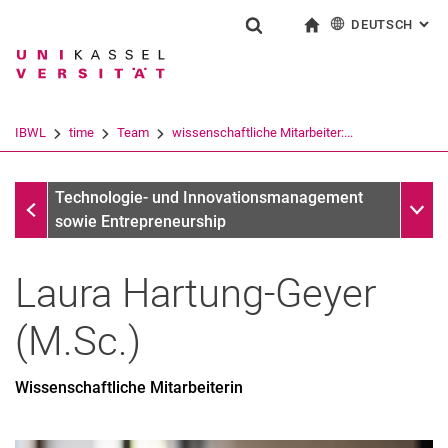
DEUTSCH
: AL
Springe direkt zu: Inhalt
Springe direkt zu: Suche
Springe direkt zu: Hauptnav
zur Startseite
Suchformular
Suchbegriff
English
Suchmaschine
IBWL
time
Team
wissenschaftliche Mitarbeiter:...
Suchen (öffnet externen Link in einem 
Team
Unter
Technologie- und Innovationsmanagement
sowie Entrepreneurship
Laura
Hartung-Geyer
(
M.Sc.
)
Wissenschaftliche Mitarbeiterin
Prof. Dr. Patrick Spieth
Sekretariat
wissenschaftliche Mitarbeiter:innen