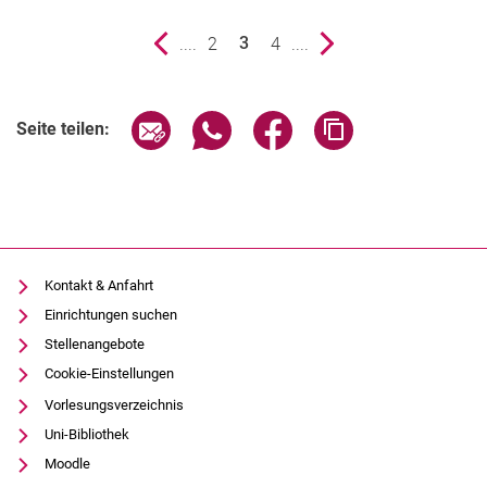
vorherige Seite
....
Seite
2
Seite
4
....
nächste Seite
3
()
Seite über E-Mail teilen
Seite über WhatsApp teilen (exter
Seite über Facebook teile
Adresse der Seite
Seite teilen:
Kontakt & Anfahrt
Einrichtungen suchen
Stellenangebote
Cookie-Einstellungen
Vorlesungsverzeichnis
Uni-Bibliothek
Moodle