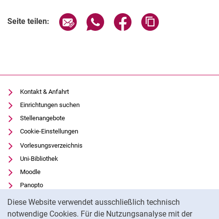
Seite über E-Mail teilen
Seite über WhatsApp teilen (exter
Seite über Facebook teile
Adresse der Seite
Seite teilen:
Kontakt & Anfahrt
Einrichtungen suchen
Stellenangebote
Cookie-Einstellungen
Vorlesungsverzeichnis
Uni-Bibliothek
Moodle
Panopto
Cookie-Hinweis
Datenschutz
Diese Website verwendet ausschließlich technisch
Barrierefreiheit
notwendige Cookies. Für die Nutzungsanalyse mit der