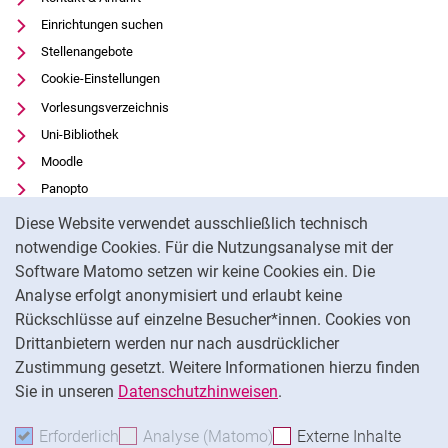
Einrichtungen suchen
Stellenangebote
Cookie-Einstellungen
Vorlesungsverzeichnis
Uni-Bibliothek
Moodle
Panopto
Cookie-Hinweis
Datenschutz
Diese Website verwendet ausschließlich technisch
Barrierefreiheit
notwendige Cookies. Für die Nutzungsanalyse mit der
Software Matomo setzen wir keine Cookies ein. Die
Transparenter KI-Einsatz
Analyse erfolgt anonymisiert und erlaubt keine
Impressum
Rückschlüsse auf einzelne Besucher*innen. Cookies von
Externer Link: Universität Kassel auf
Facebook
(öffnet neues Fenster)
Drittanbietern werden nur nach ausdrücklicher
Zustimmung gesetzt. Weitere Informationen hierzu finden
Externer Link: Universität Kassel auf
Instagram
(öffnet neues Fenster)
Sie in unseren
Datenschutzhinweisen
.
Na
Erforderlich
Erforderliche Cookies akzeptieren
Analyse (Matomo)
Analyse-Cookies akzepti
Externe Inhalte
: Exte