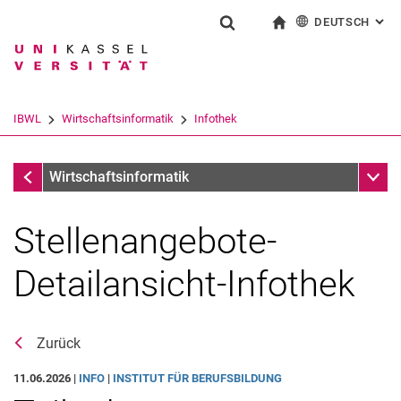
DEUTSCH
: AL
Springe direkt zu: Inhalt
Springe direkt zu: Suche
Springe direkt zu: Hauptnav
zur Startseite
Suchformular
Suchbegriff
English
Suchmaschine
IBWL
Wirtschaftsinformatik
Infothek
Suchen (öffnet externen Link in einem 
Infothek
Unter
Wirtschaftsinformatik
Stellenangebote-
Detailansicht-Infothek
Zurück
Aktuelles
11.06.2026 |
INFO
|
INSTITUT FÜR BERUFSBILDUNG
Stellenangebote