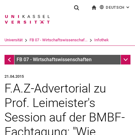
DEUTSCH
: AL
Springe direkt zu: Inhalt
Springe direkt zu: Suche
Springe direkt zu: Hauptnav
zur Startseite
Suchformular
Suchbegriff
English
Suchmaschine
Universität
FB 07 - Wirtschaftswissenschaf...
Infothek
Suchen (öffnet externen Link in einem 
Infothek
Unter
FB 07 - Wirtschaftswissenschaften
21.04.2015
F.A.Z-Advertorial zu
Prof. Leimeister's
Session auf der BMBF-
Fachtagung: "Wie