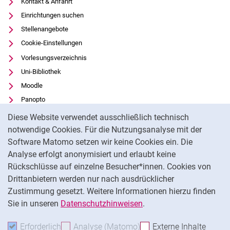
Kontakt & Anfahrt
Einrichtungen suchen
Stellenangebote
Cookie-Einstellungen
Vorlesungsverzeichnis
Uni-Bibliothek
Moodle
Panopto
Cookie-Hinweis
Datenschutz
Diese Website verwendet ausschließlich technisch
Barrierefreiheit
notwendige Cookies. Für die Nutzungsanalyse mit der
Software Matomo setzen wir keine Cookies ein. Die
Transparenter KI-Einsatz
Analyse erfolgt anonymisiert und erlaubt keine
Impressum
Rückschlüsse auf einzelne Besucher*innen. Cookies von
Externer Link: Universität Kassel auf
Facebook
(öffnet neues Fenster)
Drittanbietern werden nur nach ausdrücklicher
Zustimmung gesetzt. Weitere Informationen hierzu finden
Externer Link: Universität Kassel auf
Instagram
(öffnet neues Fenster)
Sie in unseren
Datenschutzhinweisen
.
Na
Erforderlich
Erforderliche Cookies akzeptieren
Analyse (Matomo)
Analyse-Cookies akzepti
Externe Inhalte
: Exte