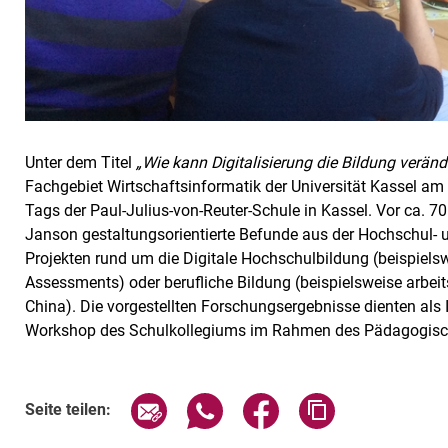
Unter dem Titel
„Wie kann Digitalisierung die Bildung veränd
Fachgebiet Wirtschaftsinformatik der Universität Kassel 
Tags der Paul-Julius-von-Reuter-Schule in Kassel. Vor ca. 7
Janson gestaltungsorientierte Befunde aus der Hochschul- u
Projekten rund um die Digitale Hochschulbildung (beispiels
Assessments) oder berufliche Bildung (beispielsweise arbei
China). Die vorgestellten Forschungsergebnisse dienten als 
Workshop des Schulkollegiums im Rahmen des Pädagogisc
Seite über E-Mail teilen
Seite über WhatsApp teilen (exte
Seite über Facebook teil
Adresse der Sei
Seite teilen: