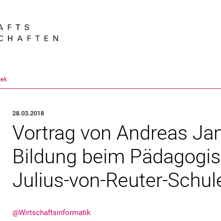
Springe direkt zu: Inhalt
Springe direkt zu: Suche
Springe direkt zu: Hauptnav
Suchmas
hek
28.03.2018
Vortrag von Andreas Jan
Bildung beim Pädagogis
Julius-von-Reuter-Schul
@Wirtschaftsinformatik