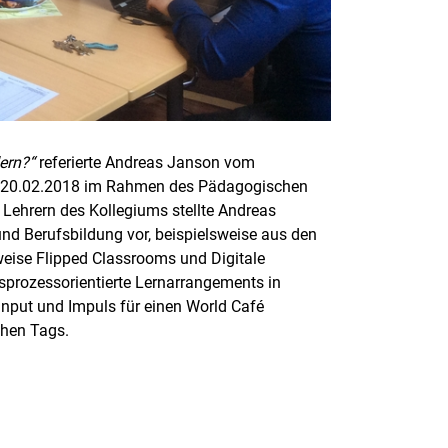
ern?“
referierte Andreas Janson vom
am 20.02.2018 im Rahmen des Pädagogischen
0 Lehrern des Kollegiums stellte Andreas
nd Berufsbildung vor, beispielsweise aus den
weise Flipped Classrooms und Digitale
tsprozessorientierte Lernarrangements in
Input und Impuls für einen World Café
hen Tags.
rner Link, öffnet neues Fenster)
en (externer Link, öffnet neues Fenster)
te kopieren