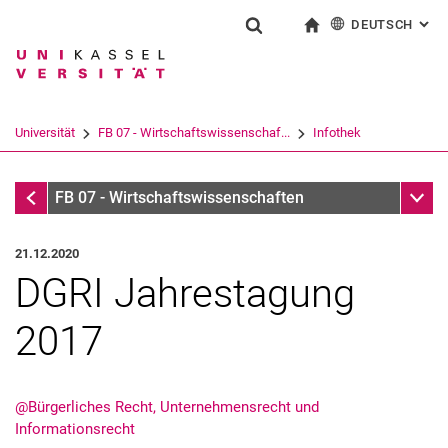
DEUTSCH
: AL
Springe direkt zu: Inhalt
Springe direkt zu: Suche
Springe direkt zu: Hauptnav
zur Startseite
Suchformular
Suchbegriff
English
Suchmaschine
Universität
FB 07 - Wirtschaftswissenschaf...
Infothek
Suchen (öffnet externen Link in einem 
Infothek
Unter
FB 07 - Wirtschaftswissenschaften
21.12.2020
DGRI Jahrestagung
2017
@Bürgerliches Recht, Unternehmensrecht und
Informationsrecht