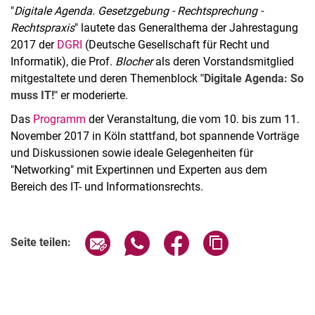
"
Digitale Agenda. Gesetzgebung - Rechtsprechung -
Rechtspraxis
" lautete das Generalthema der Jahrestagung
2017 der
DGRI
(Deutsche Gesellschaft für Recht und
Informatik), die Prof.
Blocher
als deren Vorstandsmitglied
mitgestaltete und deren Themenblock
"Digitale Agenda: So
Aktuelles
muss IT!"
er moderierte.
Stellenangebote
Das
Programm
der Veranstaltung, die vom 10. bis zum 11.
Termine
November 2017 in Köln stattfand, bot spannende Vorträge
und Diskussionen sowie ideale Gelegenheiten für
"Networking" mit Expertinnen und Experten aus dem
Bereich des IT- und Informationsrechts.
Seite über E-Mail teilen
Seite über WhatsApp teilen (exter
Seite über Facebook teile
Adresse der Seite
Seite teilen: