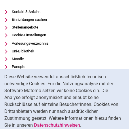
Kontakt & Anfahrt
Einrichtungen suchen
Stellenangebote
Cookie-Einstellungen
Vorlesungsverzeichnis
Uni-Bibliothek
Moodle
Panopto
Cookie-Hinweis
Datenschutz
Diese Website verwendet ausschließlich technisch
Barrierefreiheit
notwendige Cookies. Für die Nutzungsanalyse mit der
Software Matomo setzen wir keine Cookies ein. Die
Transparenter KI-Einsatz
Analyse erfolgt anonymisiert und erlaubt keine
Impressum
Rückschlüsse auf einzelne Besucher*innen. Cookies von
Externer Link: Universität Kassel auf
Facebook
(öffnet neues Fenster)
Drittanbietern werden nur nach ausdrücklicher
Zustimmung gesetzt. Weitere Informationen hierzu finden
Externer Link: Universität Kassel auf
Instagram
(öffnet neues Fenster)
Sie in unseren
Datenschutzhinweisen
.