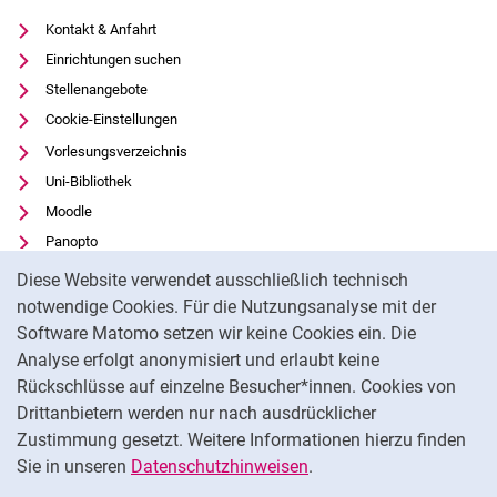
Kontakt & Anfahrt
Einrichtungen suchen
Stellenangebote
Cookie-Einstellungen
Vorlesungsverzeichnis
Uni-Bibliothek
Moodle
Panopto
Cookie-Hinweis
Datenschutz
Diese Website verwendet ausschließlich technisch
Barrierefreiheit
notwendige Cookies. Für die Nutzungsanalyse mit der
Software Matomo setzen wir keine Cookies ein. Die
Transparenter KI-Einsatz
Analyse erfolgt anonymisiert und erlaubt keine
Impressum
Rückschlüsse auf einzelne Besucher*innen. Cookies von
Externer Link: Universität Kassel auf
Facebook
(öffnet neues Fenster)
Drittanbietern werden nur nach ausdrücklicher
Zustimmung gesetzt. Weitere Informationen hierzu finden
Externer Link: Universität Kassel auf
Instagram
(öffnet neues Fenster)
Sie in unseren
Datenschutzhinweisen
.
Na