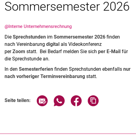
Sommersemester 2026
Stellenangebote
@Interne Unternehmensrechnung
Die
Sprechstunden
im
Sommersemester 2026
finden
nach Vereinbarung
digital
als Videokonferenz
per
Zoom
statt. Bei Bedarf melden Sie sich
per E-Mail
für
die Sprechstunde an.
In den
Semesterferien
finden Sprechstunden ebenfalls
nur
nach vorheriger Terminvereinbarung
statt.
Seite über E-Mail teilen
Seite über WhatsApp teilen (exter
Seite über Facebook teile
Adresse der Seite
Seite teilen: