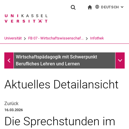
DEUTSCH
: AL
Springe direkt zu: Inhalt
Springe direkt zu: Suche
Springe direkt zu: Hauptnav
zur Startseite
Suchformular
Suchbegriff
English
Suchmaschine
Universität
FB 07 - Wirtschaftswissenschaf...
Infothek
Suchen (öffnet externen Link in einem 
Infothek
Unter
Wirtschaftspädagogik mit Schwerpunkt
Berufliches Lehren und Lernen
Aktuelles Detailansicht
Zurück
16.03.2026
Die Sprechstunden im
Aktuelles