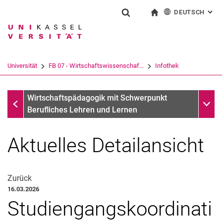
DEUTSCH
: AL
Springe direkt zu: Inhalt
Springe direkt zu: Suche
Springe direkt zu: Hauptnav
zur Startseite
Suchformular
Suchbegriff
English
Suchmaschine
Universität
FB 07 - Wirtschaftswissenschaf...
Infothek
Suchen (öffnet externen Link in einem 
Infothek
Unter
Wirtschaftspädagogik mit Schwerpunkt
Berufliches Lehren und Lernen
Aktuelles Detailansicht
Zurück
16.03.2026
Studiengangskoordinati
Aktuelles