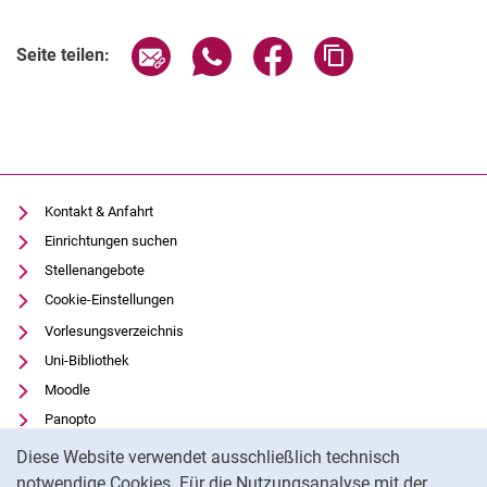
Seite über E-Mail teilen
Seite über WhatsApp teilen (exter
Seite über Facebook teile
Adresse der Seite
Seite teilen:
Kontakt & Anfahrt
Einrichtungen suchen
Stellenangebote
Cookie-Einstellungen
Vorlesungsverzeichnis
Uni-Bibliothek
Moodle
Panopto
Cookie-Hinweis
Datenschutz
Diese Website verwendet ausschließlich technisch
Barrierefreiheit
notwendige Cookies. Für die Nutzungsanalyse mit der