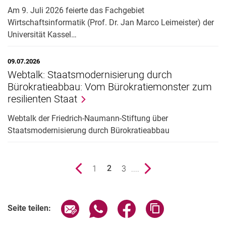
Am 9. Juli 2026 feierte das Fachgebiet
Wirtschaftsinformatik (Prof. Dr. Jan Marco Leimeister) der
Universität Kassel…
09.07.2026
Webtalk: Staatsmodernisierung durch
Bürokratieabbau: Vom Bürokratiemonster zum
resilienten Staat
Webtalk der Friedrich-Naumann-Stiftung über
Staatsmodernisierung durch Bürokratieabbau
vorherige Seite
Seite
1
Seite
3
....
nächste Seite
2
()
Seite über E-Mail teilen
Seite über WhatsApp teilen (exter
Seite über Facebook teile
Adresse der Seite
Seite teilen: