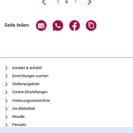
vorherige Seite
....
Seite
5
Seite
7
....
nächste Seite
6
()
Seite über E-Mail teilen
Seite über WhatsApp teilen (exter
Seite über Facebook teile
Adresse der Seite
Seite teilen:
Kontakt & Anfahrt
Einrichtungen suchen
Stellenangebote
Cookie-Einstellungen
Vorlesungsverzeichnis
Uni-Bibliothek
Moodle
Panopto
Cookie-Hinweis