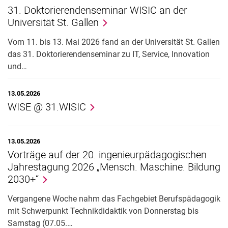
31. Doktorierendenseminar WISIC an der
Hinweise zu E-Mails
Universität St. Gallen
Anerkennung
Stellenangebote
Vom 11. bis 13. Mai 2026 fand an der Universität St. Gallen
das 31. Doktorierendenseminar zu IT, Service, Innovation
Vorkurs Mathematik
und…
13.05.2026
WISE @ 31.WISIC
13.05.2026
Vorträge auf der 20. ingenieurpädagogischen
Jahrestagung 2026 „Mensch. Maschine. Bildung
2030+“
Vergangene Woche nahm das Fachgebiet Berufspädagogik
mit Schwerpunkt Technikdidaktik von Donnerstag bis
Samstag (07.05.…