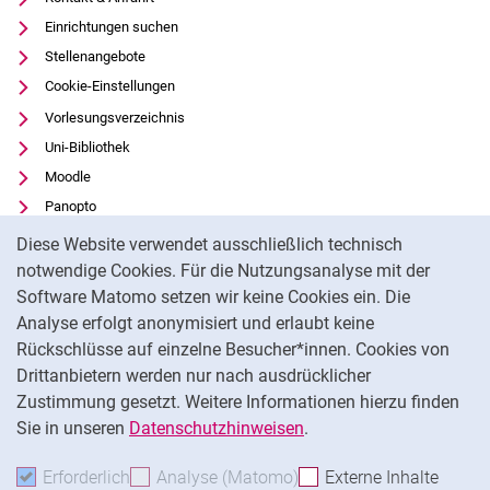
Einrichtungen suchen
Stellenangebote
Cookie-Einstellungen
Vorlesungsverzeichnis
Uni-Bibliothek
Moodle
Panopto
Cookie-Hinweis
Datenschutz
Diese Website verwendet ausschließlich technisch
Barrierefreiheit
notwendige Cookies. Für die Nutzungsanalyse mit der
Software Matomo setzen wir keine Cookies ein. Die
Transparenter KI-Einsatz
Analyse erfolgt anonymisiert und erlaubt keine
Impressum
Rückschlüsse auf einzelne Besucher*innen. Cookies von
Externer Link: Universität Kassel auf
Facebook
(öffnet neues Fenster)
Drittanbietern werden nur nach ausdrücklicher
Zustimmung gesetzt. Weitere Informationen hierzu finden
Externer Link: Universität Kassel auf
Instagram
(öffnet neues Fenster)
Sie in unseren
Datenschutzhinweisen
.
Na
Erforderlich
Erforderliche Cookies akzeptieren
Analyse (Matomo)
Analyse-Cookies akzepti
Externe Inhalte
: Exte