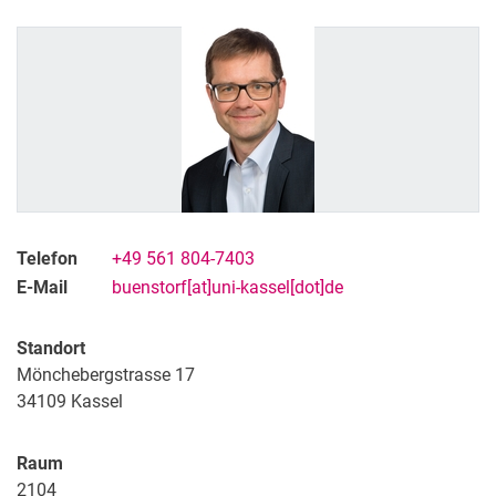
Telefon
+49 561 804-7403
E-Mail
buenstorf[at]uni-kassel[dot]de
Standort
Mönchebergstrasse 17
34109
Kassel
Raum
2104