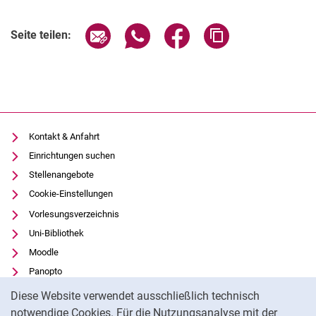
Seite über E-Mail teilen
Seite über WhatsApp teilen (exter
Seite über Facebook teile
Adresse der Seite
Seite teilen:
Kontakt & Anfahrt
Einrichtungen suchen
Stellenangebote
Cookie-Einstellungen
Vorlesungsverzeichnis
Uni-Bibliothek
Moodle
Panopto
Cookie-Hinweis
Datenschutz
Diese Website verwendet ausschließlich technisch
Barrierefreiheit
notwendige Cookies. Für die Nutzungsanalyse mit der