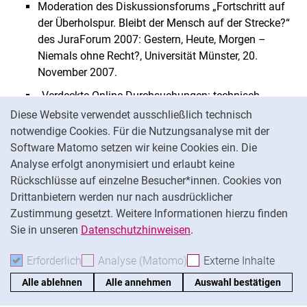
Moderation des Diskussionsforums „Fortschritt auf
der Überholspur. Bleibt der Mensch auf der Strecke?“
des JuraForum 2007: Gestern, Heute, Morgen –
Niemals ohne Recht?, Universität Münster, 20.
November 2007.
„Verdeckte Online-Durchsuchungen: technisch
Cookie-Hinweis
machbar und rechtlich zulässig?“, KIK – Kasseler
Diese Website verwendet ausschließlich technisch
Informatik-Kolloquium, 1. November 2007, Kassel.
notwendige Cookies. Für die Nutzungsanalyse mit der
Software Matomo setzen wir keine Cookies ein. Die
„Weniger Drähte = mehr rechtliche Risiken? Aktuelle
Analyse erfolgt anonymisiert und erlaubt keine
Rechtsprobleme des Einsatzes von W-LAN
Rückschlüsse auf einzelne Besucher*innen. Cookies von
Systemen“, Arbeitskreis EDV und Recht Köln e.V., 15.
Drittanbietern werden nur nach ausdrücklicher
August 2007, Köln.
Zustimmung gesetzt. Weitere Informationen hierzu finden
„Den Fingerabdruck im Gepäck“. Postersession,
Sie in unseren
Datenschutzhinweisen
.
BIOSIG 2007: Biometrics and eCards, 12./13. Juli
2007, Darmstadt.
Erforderlich
Erforderliche Cookies akzeptieren
Analyse (Matomo)
Analyse-Cookies akzepti
Externe Inhalte
: Exte
„The European Biometric Passports: Legislative
Alle ablehnen
Alle annehmen
Auswahl bestätigen
Procedures, Political Interactions, Legal Framework