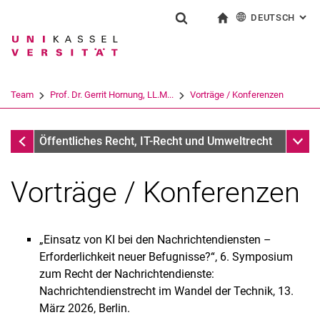
DEUTSCH
: AL
Springe direkt zu: Inhalt
Springe direkt zu: Suche
Springe direkt zu: Hauptnav
zur Startseite
Suchformular
Suchbegriff
English
Suchmaschine
Team
Prof. Dr. Gerrit Hornung, LL.M...
Vorträge / Konferenzen
Suchen (öffnet externen Link in einem 
Prof. Dr. Gerrit Hornung, LL.M.
Unter
Öffentliches Recht, IT-Recht und Umweltrecht
Vorträge / Konferenzen
„Einsatz von KI bei den Nachrichtendiensten –
Erforderlichkeit neuer Befugnisse?“, 6. Symposium
Prof. Dr. Gerrit Hornung, LL.M.
zum Recht der Nachrichtendienste:
Schriftenverzeichnis
Nachrichtendienstrecht im Wandel der Technik, 13.
Vorträge / Konferenzen
März 2026, Berlin.