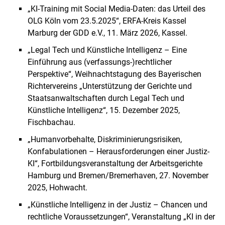
Priv.-Doz. Dr. Christian Geminn
„KI-Training mit Social Media-Daten: das Urteil des
Sekretariat
OLG Köln vom 23.5.2025“, ERFA-Kreis Kassel
Honorarprofessoren und Lehrbeauftragte
Marburg der GDD e.V., 11. März 2026, Kassel.
Wissenschaftliche Mit­ar­bei­ter:in­nen
„Legal Tech und Künstliche Intelligenz – Eine
Studentische Mit­ar­bei­ter:in­nen
Einführung aus (verfassungs-)rechtlicher
Ehemalige Mit­ar­bei­ter:in­nen
Perspektive“, Weihnachtstagung des Bayerischen
Richtervereins „Unterstützung der Gerichte und
Staatsanwaltschaften durch Legal Tech und
Künstliche Intelligenz“, 15. Dezember 2025,
Fischbachau.
„Humanvorbehalte, Diskriminierungsrisiken,
Konfabulationen – Herausforderungen einer Justiz-
KI“, Fortbildungsveranstaltung der Arbeitsgerichte
Hamburg und Bremen/Bremerhaven, 27. November
2025, Hohwacht.
„Künstliche Intelligenz in der Justiz – Chancen und
rechtliche Voraussetzungen“, Veranstaltung „KI in der