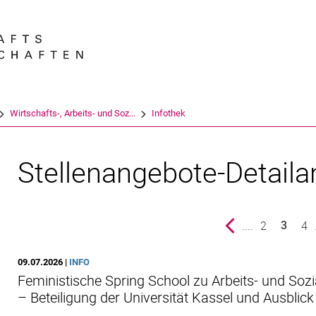
Springe direkt zu: Inhalt
Springe direkt zu: Suche
Springe direkt zu: Hauptnav
Suchmas
Wirtschafts-, Arbeits- und Soz...
Infothek
Stellenangebote-Detaila
vorherige Seite
....
Seite
2
Sei
4
3
()
09.07.2026 |
INFO
Feministische Spring School zu Arbeits- und Soz
– Beteiligung der Universität Kassel und Ausblic