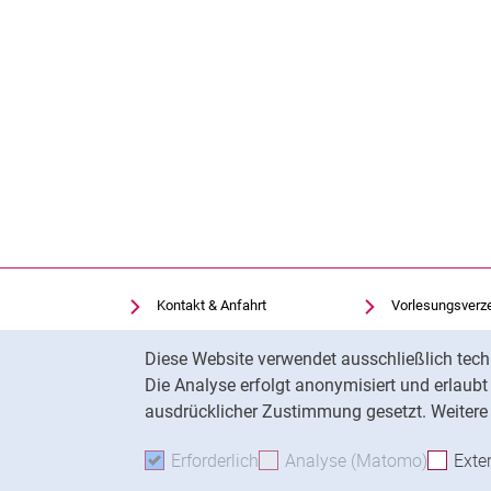
Kontakt & Anfahrt
Vorlesungsverz
Einrichtungen suchen
Uni-Bibliothek
Cookie-Hinweis
Diese Website verwendet ausschließlich tech
Stellenangebote
Moodle
Die Analyse erfolgt anonymisiert und erlaub
Cookie-Einstellungen
Panopto
ausdrücklicher Zustimmung gesetzt. Weitere 
Erforderlich
Erforderliche Cookies akzeptie
Analyse (Matomo)
Analyse
Exte