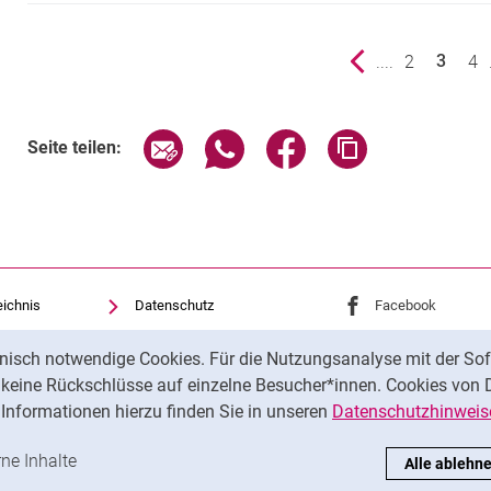
vorherige Seite
....
Seite
2
Sei
4
3
()
Seite über E-Mail teilen
Seite über WhatsApp teilen (exte
Seite über Facebook teil
Adresse der Sei
Seite teilen:
eichnis
Datenschutz
Externer Link: Univ
Facebook
(öffnet 
Barrierefreiheit
Externer Link: Univ
Instagram
(öffnet 
nisch notwendige Cookies. Für die Nutzungsanalyse mit der Sof
Transparenter KI-Einsatz
t keine Rückschlüsse auf einzelne Besucher*innen. Cookies von 
Impressum
Informationen hierzu finden Sie in unseren
Datenschutzhinweis
ren
-Cookies akzeptieren
rne Inhalte
: Externe Inhalte / Cookies akzeptieren
Alle ablehn