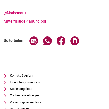
@Mathematik
MittelfristigePlanung.pdf
Seite über E-Mail teilen
Seite über WhatsApp teilen (exter
Seite über Facebook teile
Adresse der Seite
Seite teilen:
Kontakt & Anfahrt
Einrichtungen suchen
Stellenangebote
Cookie-Einstellungen
Vorlesungsverzeichnis
Uni-Bibliothek