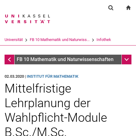
Springe direkt zu: Inhalt
Springe direkt zu: Suche
Springe direkt zu: Hauptnav
zu
Suchformul
Suchbegriff
Suchmaschine
Universität
FB 10 Mathematik und Naturwiss...
Infothek
Suchen (öffnet externen Link in einem 
Infothek
Unter
FB 10 Mathematik und Naturwissenschaften
02.03.2020 |
INSTITUT FÜR MATHEMATIK
Mittelfristige
Lehrplanung der
Wahlpflicht-Module
B.Sc./M.Sc.