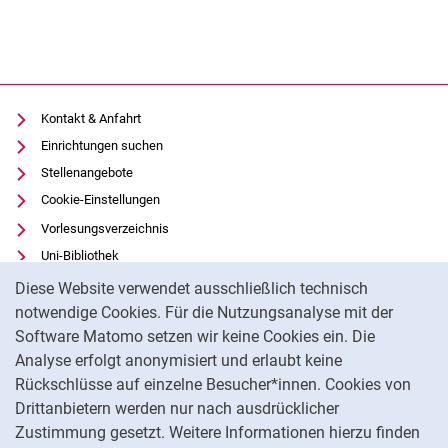
Kontakt & Anfahrt
Einrichtungen suchen
Stellenangebote
Cookie-Einstellungen
Vorlesungsverzeichnis
Uni-Bibliothek
Cookie-Hinweis
Moodle
Diese Website verwendet ausschließlich technisch
Panopto
notwendige Cookies. Für die Nutzungsanalyse mit der
Software Matomo setzen wir keine Cookies ein. Die
Datenschutz
Analyse erfolgt anonymisiert und erlaubt keine
Barrierefreiheit
Rückschlüsse auf einzelne Besucher*innen. Cookies von
Transparenter KI-Einsatz
Drittanbietern werden nur nach ausdrücklicher
Impressum
Zustimmung gesetzt. Weitere Informationen hierzu finden