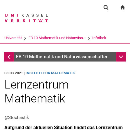
Springe direkt zu: Inhalt
Springe direkt zu: Suche
Springe direkt zu: Hauptnav
zu
Suchformul
Suchbegriff
Suchmaschine
Universität
FB 10 Mathematik und Naturwiss...
Infothek
Suchen (öffnet externen Link in einem 
Infothek
Unter
FB 10 Mathematik und Naturwissenschaften
03.03.2021 |
INSTITUT FÜR MATHEMATIK
Lernzentrum
Mathematik
@Stochastik
Aufgrund der aktuellen Situation findet das Lernzentrum