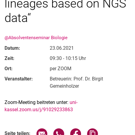
lineages based on NGS
data“
@Absolventenseminar Biologie
Datum:
23.06.2021
Zeit:
09:30 - 10:15 Uhr
Ort:
per ZOOM
Veranstalter:
Betreuerin: Prof. Dr. Birgit
Gemeinholzer
Zoom-Meeting beitreten unter:
uni-
kassel.zoom.us/j/91029233863
Verwandte Links
Seite über E-Mail teilen
Seite über WhatsApp teilen (exter
Seite über Facebook teile
Adresse der Seite
Seite teilen: