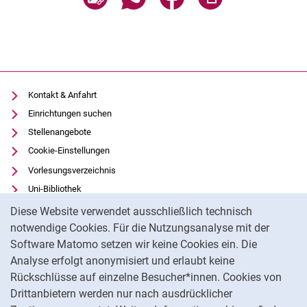
Kontakt & Anfahrt
Einrichtungen suchen
Stellenangebote
Cookie-Einstellungen
Vorlesungsverzeichnis
Uni-Bibliothek
Cookie-Hinweis
Moodle
Diese Website verwendet ausschließlich technisch
Panopto
notwendige Cookies. Für die Nutzungsanalyse mit der
Software Matomo setzen wir keine Cookies ein. Die
Datenschutz
Analyse erfolgt anonymisiert und erlaubt keine
Barrierefreiheit
Rückschlüsse auf einzelne Besucher*innen. Cookies von
Transparenter KI-Einsatz
Drittanbietern werden nur nach ausdrücklicher
Impressum