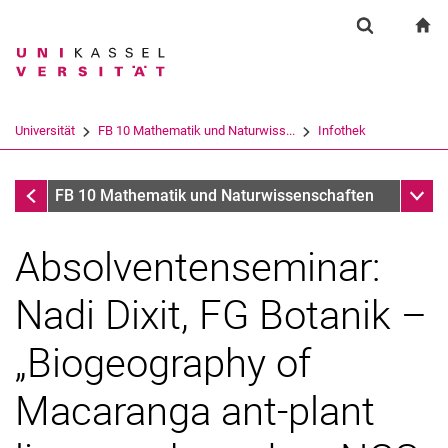
Springe direkt zu: Inhalt
Springe direkt zu: Suche
Springe direkt zu: Hauptnav
zu
Suchformul
Suchbegriff
Suchmaschine
Universität
FB 10 Mathematik und Naturwiss...
Infothek
Suchen (öffnet externen Link in einem 
Infothek
Unter
FB 10 Mathematik und Naturwissenschaften
Absolventenseminar:
Nadi Dixit, FG Botanik –
„Biogeography of
Macaranga ant-plant