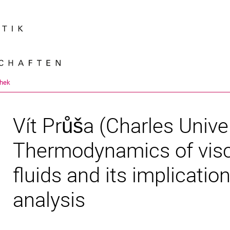
Springe direkt zu: Inhalt
Springe direkt zu: Suche
Springe direkt zu: Hauptnav
Suchmas
thek
Vít Průša (Charles Univer
Thermodynamics of visco
fluids and its implication
analysis