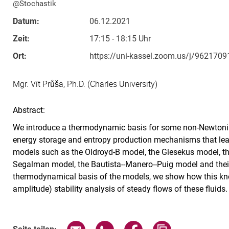
@Stochastik
Datum:
06.12.2021
Zeit:
17:15 - 18:15 Uhr
Ort:
https://uni-kassel.zoom.us/j/962170
Mgr. Vít Průša, Ph.D. (Charles University)
Abstract:
We introduce a thermodynamic basis for some non-Newtonian
energy storage and entropy production mechanisms that lead 
models such as the Oldroyd-B model, the Giesekus model, t
Segalman model, the Bautista--Manero--Puig model and their
thermodynamical basis of the models, we show how this kno
amplitude) stability analysis of steady flows of these fluids.
Verwandte Links
Seite über E-Mail teilen
Seite über WhatsApp teilen (exte
Seite über Facebook teil
Adresse der Sei