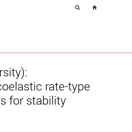
igation
zur Startseite
Suchformular
chine
Suchen (öffnet externen Link in einem neuen Fenst
sity):
elastic rate-type
s for stability