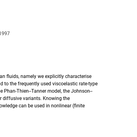
91997
 fluids, namely we explicitly characterise
to the frequently used viscoelastic rate-type
he Phan-Thien--Tanner model, the Johnson--
 diffusive variants. Knowing the
wledge can be used in nonlinear (finite
rner Link, öffnet neues Fenster)
en (externer Link, öffnet neues Fenster)
te kopieren