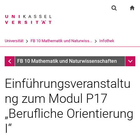
Springe direkt zu: Inhalt
Springe direkt zu: Suche
Springe direkt zu: Hauptnav
zu
Suchformul
Suchbegriff
Suchmaschine
Universität
FB 10 Mathematik und Naturwiss...
Infothek
Suchen (öffnet externen Link in einem 
Infothek
Unter
FB 10 Mathematik und Naturwissenschaften
Einführungsveranstaltu
ng zum Modul P17
„Berufliche Orientierung
I“