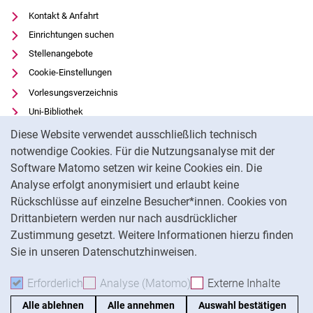
Kontakt & Anfahrt
Einrichtungen suchen
Stellenangebote
Cookie-Einstellungen
Vorlesungsverzeichnis
Uni-Bibliothek
Cookie-Hinweis
Moodle
Diese Website verwendet ausschließlich technisch
Panopto
notwendige Cookies. Für die Nutzungsanalyse mit der
Software Matomo setzen wir keine Cookies ein. Die
Datenschutz
Analyse erfolgt anonymisiert und erlaubt keine
Barrierefreiheit
Rückschlüsse auf einzelne Besucher*innen. Cookies von
Transparenter KI-Einsatz
Drittanbietern werden nur nach ausdrücklicher
Impressum
Zustimmung gesetzt. Weitere Informationen hierzu finden
Sie in unseren Datenschutzhinweisen.
Na
Erforderlich
Erforderliche Cookies akzeptieren
Analyse (Matomo)
Analyse-Cookies akzepti
Externe Inhalte
: Exte
Alle ablehnen
Alle annehmen
Auswahl bestätigen